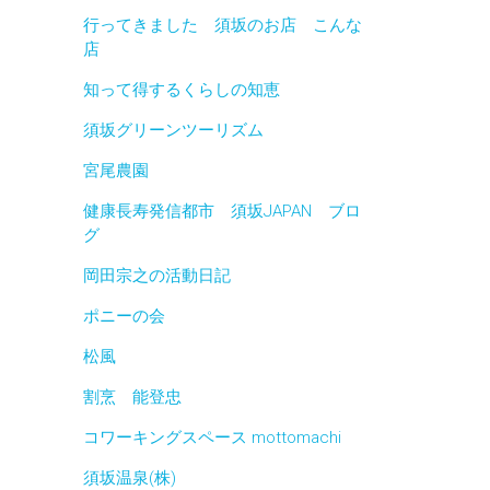
行ってきました 須坂のお店 こんな
店
知って得するくらしの知恵
須坂グリーンツーリズム
宮尾農園
健康長寿発信都市 須坂JAPAN ブロ
グ
岡田宗之の活動日記
ポニーの会
松風
割烹 能登忠
コワーキングスペース mottomachi
須坂温泉(株)