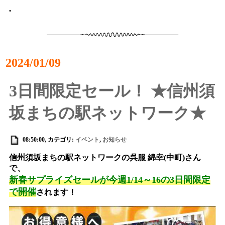
•
2024/01/09
3日間限定セール！ ★信州須
坂まちの駅ネットワーク★
08:50:00, カテゴリ:
イベント
,
お知らせ
信州須坂まちの駅ネットワークの
呉服 綿幸
(中町)さん
で、
新春サプライズセールが今週1/14～16の3日間限定
で開催
されます！