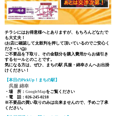
チラシには
お得意様へ
とありますが、もちろんどなたで
も大丈夫！
(お店に確認して太鼓判を押して頂いているのでご安心く
ださ～い
)
ご不要品を下取り、その金額分を購入費用からお値引き
するセールとのことです。
気になる方は、ぜひ、まちの駅 呉服・綿幸さんへお出掛
けください！
【本日のPickUp！まちの駅】
呉服 綿幸
・場 所：
GoogleMap
をご覧ください
・電 話：026-245-0218
※不要品の買い取りのみは出来ませんので、予めご了承
ください。