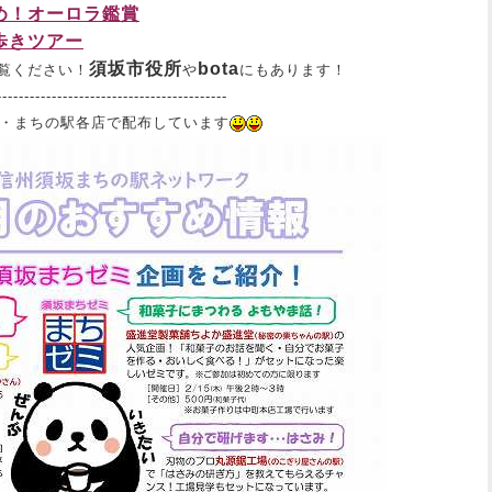
め！オーロラ鑑賞
歩きツアー
須坂市役所
bota
覧ください！
や
にもあります！
------------------------------------------
・まちの駅各店で配布しています