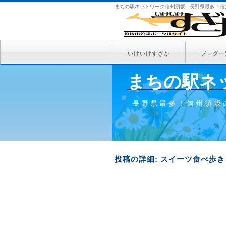
まちの駅ネットワーク信州須坂 - 長野県最多！
いけいけすざか
ブログ一
まちの駅ネ
長野県最多！信州須坂
投稿の詳細: スイーツ食べ歩