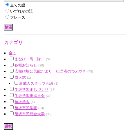
全ての語
いずれかの語
フレーズ
カテゴリ
全て
まなびー号（隊）
(32)
各種お知らせ
(28)
広報須坂公民館だより 担当者のつぶやき
(49)
成人式
(1)
新成人スタッフ会議
(1)
生涯学習まちづくり
(17)
生涯学習推進員会
(32)
須坂学舎
(4)
須坂市民学園
(34)
須坂市民総合大学
(36)