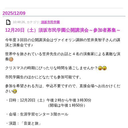
2025/12/09
10:48:26, カテゴリ:
須坂市民学園
12月20日（土）須坂市民学園公開講演会～参加者募集～
今年度３回目の公開講演会はヴァイオリン講師の笠井美智子さんの講
演と演奏会です♪
世界中を旅されている笠井先生のお話と４名の演奏家による素敵な演
奏
クリスマスの時期にぴったりな時間を過ごしませんか？
市民学園生のほかにどなたでも参加可能です。
参加を希望される方は、申込不要ですので、直接会場へお出かけくだ
さい
・日時：12月20日（土）午後２時から午後３時30分
（開場は午後１時50分）
・会場：生涯学習センター３階ホール
・演題：「音楽と旅」