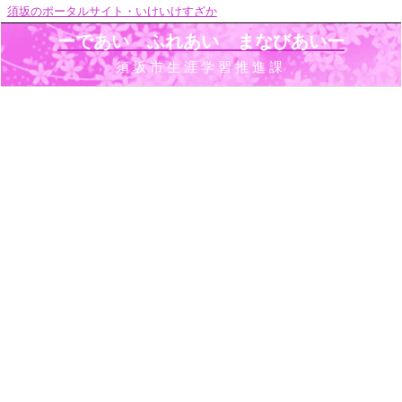
須坂のポータルサイト・いけいけすざか
ーであい ふれあい まなびあいー
須坂市生涯学習推進課