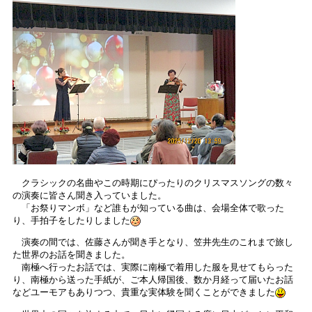
クラシックの名曲やこの時期にぴったりのクリスマスソングの数々
の演奏に皆さん聞き入っていました。
「お祭りマンボ」など誰もが知っている曲は、会場全体で歌った
り、手拍子をしたりしました
演奏の間では、佐藤さんが聞き手となり、笠井先生のこれまで旅し
た世界のお話を聞きました。
南極へ行ったお話では、実際に南極で着用した服を見せてもらった
り、南極から送った手紙が、ご本人帰国後、数か月経って届いたお話
などユーモアもありつつ、貴重な実体験を聞くことができました