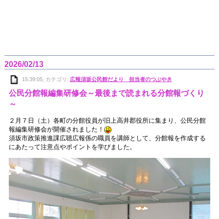
2026/02/13
15:39:05, カテゴリ:
広報須坂公民館だより 担当者のつぶやき
公民分館報編集研修会～最後まで読まれる分館報づくり
～
２月７日（土）各町の分館役員が旧上高井郡役所に集まり、公民分館
報編集研修会が開催されました！
須坂市政策推進課広聴広報係の職員を講師として、分館報を作成する
にあたって注意点やポイントを学びました。