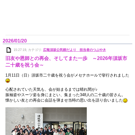
2026/01/20
15:27:19, カテゴリ:
広報須坂公民館だより 担当者のつぶやき
旧友や恩師との再会、そしてまた一歩 ～2026年須坂市
二十歳を祝う会～
1月11日（日）須坂市二十歳を祝う会がメセナホールで挙行されました
心配されていた天気も、会が始まるまでは晴れ間が♪
振袖姿やスーツ姿を身にまとい、集まった348人の二十歳の皆さん。
懐かしい友との再会に会話を弾ませ当時の思い出を語り合いました