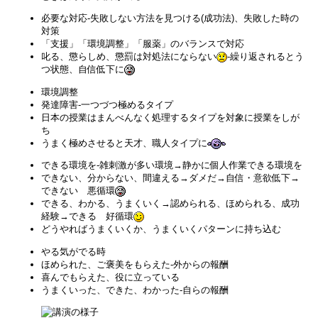
必要な対応-失敗しない方法を見つける(成功法)、失敗した時の
対策
「支援」「環境調整」「服薬」のバランスで対応
叱る、懲らしめ、懲罰は対処法にならない
-繰り返されるとう
つ状態、自信低下に
環境調整
発達障害-一つづつ極めるタイプ
日本の授業はまんべんなく処理するタイプを対象に授業をしが
ち
うまく極めさせると天才、職人タイプに
できる環境を-雑刺激が多い環境→静かに個人作業できる環境を
できない、分からない、間違える→ダメだ→自信・意欲低下→
できない 悪循環
できる、わかる、うまくいく→認められる、ほめられる、成功
経験→できる 好循環
どうやればうまくいくか、うまくいくパターンに持ち込む
やる気がでる時
ほめられた、ご褒美をもらえた-外からの報酬
喜んでもらえた、役に立っている
うまくいった、できた、わかった-自らの報酬