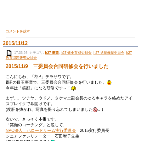
コメントを残す
2015/11/12
17:33:26, カテゴリ:
h27 事業
,
h27 健全育成委員会
,
h27 父親母親委員会
,
h27
教育問題研究委員会
2015/11/9 三委員会合同研修会を行いました
こんにちわ、「郡P」テラサワです。
郡Pの目玉事業で、三委員会合同研修会を行いました。
今年は「笑顔」になる研修です～！
まず…、ツチヤ、ウドノ、タケマエ副会長のゆるキャラを絡めたアイ
スブレイクで幕開けです。
(度肝を抜かれ、写真を撮り忘れてしまいました
…)
次いで、さっそく本番です。
「笑顔のコーチング」と題して、
NPO法人 ハロードリーム実行委員会
2015実行委員長
シニアファシリテーター 石田智子先生