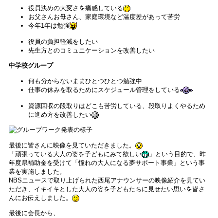
役員決めの大変さを痛感している
お父さんお母さん、家庭環境など温度差があって苦労
今年1年は勉強
役員の負担軽減をしたい
先生方とのコミュニケーションを改善したい
中学校グループ
何も分からないままひとつひとつ勉強中
仕事の休みを取るためにスケジュール管理をしている
資源回収の段取りはどこも苦労している、段取りよくやるため
に進め方を改善したい
最後に皆さんに映像を見ていただきました。
「頑張っている大人の姿を子どもにみて欲しい
」という目的で、昨
年度県補助金を受けて「憧れの大人になる夢サポート事業」という事
業を実施しました。
NBSニュースで取り上げられた西尾アナウンサーの映像紹介を見てい
ただき、イキイキとした大人の姿を子どもたちに見せたい思いを皆さ
んにお伝えしました。
最後に会長から、