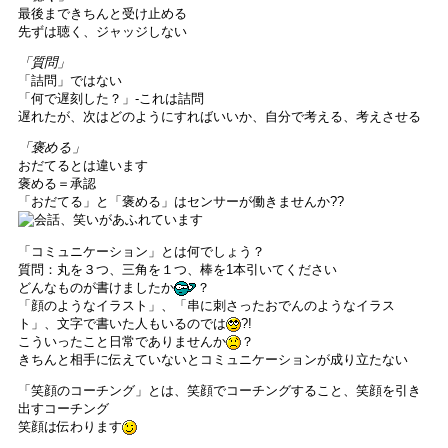
最後まできちんと受け止める
先ずは聴く、ジャッジしない
「質問」
「詰問」ではない
「何で遅刻した？」-これは詰問
遅れたが、次はどのようにすればいいか、自分で考える、考えさせる
「褒める」
おだてるとは違います
褒める＝承認
「おだてる」と「褒める」はセンサーが働きませんか??
「コミュニケーション」とは何でしょう？
質問：丸を３つ、三角を１つ、棒を1本引いてください
どんなものが書けましたか
？
「顔のようなイラスト」、「串に刺さったおでんのようなイラス
ト」、文字で書いた人もいるのでは
?!
こういったこと日常でありませんか
？
きちんと相手に伝えていないとコミュニケーションが成り立たない
「笑顔のコーチング」とは、笑顔でコーチングすること、笑顔を引き
出すコーチング
笑顔は伝わります