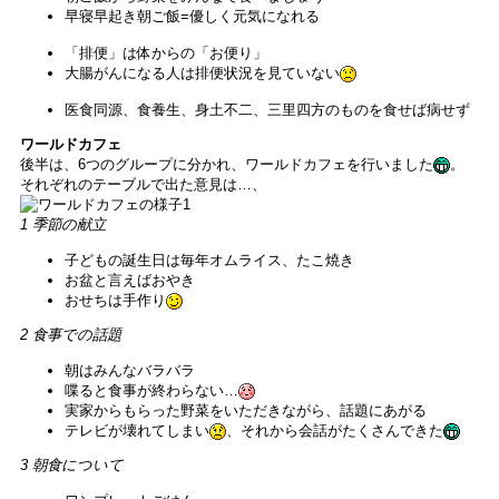
早寝早起き朝ご飯=優しく元気になれる
「排便」は体からの「お便り」
大腸がんになる人は排便状況を見ていない
医食同源、食養生、身土不二、三里四方のものを食せば病せず
ワールドカフェ
後半は、6つのグループに分かれ、ワールドカフェを行いました
。
それぞれのテーブルで出た意見は…、
1 季節の献立
子どもの誕生日は毎年オムライス、たこ焼き
お盆と言えばおやき
おせちは手作り
2 食事での話題
朝はみんなバラバラ
喋ると食事が終わらない…
実家からもらった野菜をいただきながら、話題にあがる
テレビが壊れてしまい
、それから会話がたくさんできた
3 朝食について