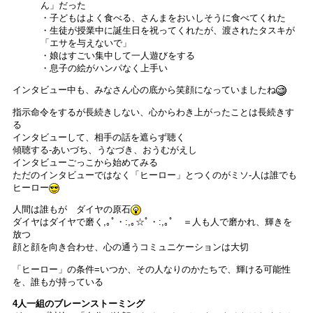
ん」だった
・子どもはよく食べる、さんまをおいしそうに食べてくれた
・生徒が授業中に誕生日を祝ってくれたが、渡されたタスキが
「エサを与えないで」
・娘はすごい集中して一人遊びをする
・息子の絵がハンパなく上手い
インタビュー中も、みなさん心の底から笑顔になっていましたね
指示命令をするが長続きしない、心からわき上がったことは長続きす
る
インタビューして、相手の話を遮らず聴く
傾聴する-あいづち、うなづき、おうむがえし
インタビューごっこから始めてみる
ただのインタビューではなく「ヒーロー」とつくのがミソ-人は誰でも
ヒーロー
人間は誰もが ダイヤの原石
ダイヤはダイヤで磨く,｡ﾟ・:,｡☆ﾟ・:,｡ﾟ ＝人も人で磨かれ、輝きを
放つ
顔と顔を向き合わせ、心の通うコミュニケーションは大切
「ヒーロー」の条件=いつか、その人なりのかたちで、輝ける可能性
を、誰もが持っている
4人一組のブレーンストーミング