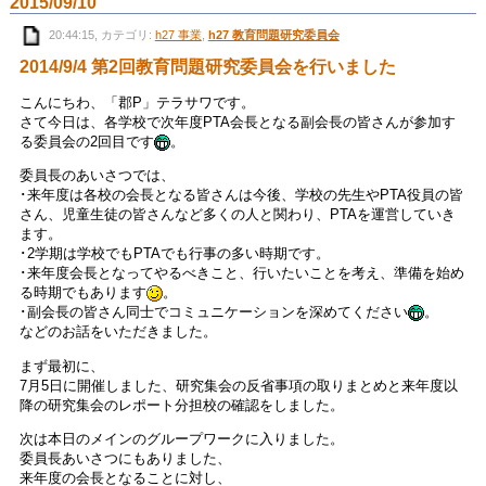
2015/09/10
20:44:15, カテゴリ:
h27 事業
,
h27 教育問題研究委員会
2014/9/4 第2回教育問題研究委員会を行いました
こんにちわ、「郡P」テラサワです。
さて今日は、各学校で次年度PTA会長となる副会長の皆さんが参加す
る委員会の2回目です
。
委員長のあいさつでは、
･来年度は各校の会長となる皆さんは今後、学校の先生やPTA役員の皆
さん、児童生徒の皆さんなど多くの人と関わり、PTAを運営していき
ます。
･2学期は学校でもPTAでも行事の多い時期です。
･来年度会長となってやるべきこと、行いたいことを考え、準備を始め
る時期でもあります
。
･副会長の皆さん同士でコミュニケーションを深めてください
。
などのお話をいただきました。
まず最初に、
7月5日に開催しました、研究集会の反省事項の取りまとめと来年度以
降の研究集会のレポート分担校の確認をしました。
次は本日のメインのグループワークに入りました。
委員長あいさつにもありました、
来年度の会長となることに対し、