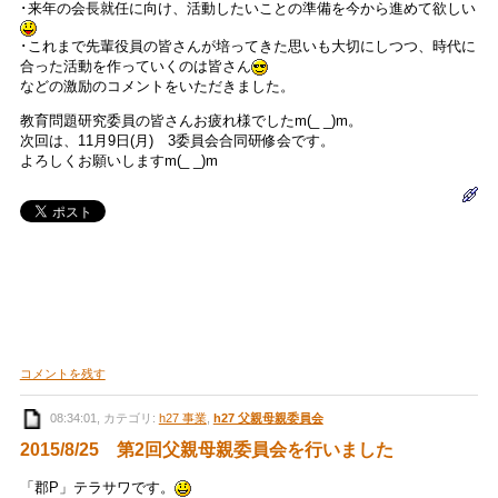
･来年の会長就任に向け、活動したいことの準備を今から進めて欲しい
･これまで先輩役員の皆さんが培ってきた思いも大切にしつつ、時代に
合った活動を作っていくのは皆さん
などの激励のコメントをいただきました。
教育問題研究委員の皆さんお疲れ様でしたm(_ _)m。
次回は、11月9日(月) 3委員会合同研修会です。
よろしくお願いしますm(_ _)m
コメントを残す
08:34:01, カテゴリ:
h27 事業
,
h27 父親母親委員会
2015/8/25 第2回父親母親委員会を行いました
「郡P」テラサワです。