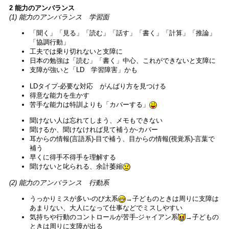
2 能力のアンバランス
(1) 能力のアンバランス 学習面
「聞く」「見る」「読む」「話す」「書く」「計算」「推論」
「協調行動」
工夫では乗り切れないと支障に
日本の勉強は「読む」「書く」中心、これができないと支障に
支障が強いと「LD 学習障害」かも
LDタイプ-必要な対応 がんばり方を見つける
得意な能力を生かす
苦手な能力は特訓よりも「カバーする」
聞けない人は忘れてしまう、メモもできない
聞けるか、聞けなければ見て補うか-カバー
耳からの情報(言語系)-目で補う、目からの情報(視覚系)-言葉で
補う
早くに得手不得手を理解する
聞けないと叱られる、余計萎縮
(2) 能力のアンバランス 行動系
うっかりミスが多い-のび太系
→子どものときは周りに支障は
あまりない、大人になって仕事などでミスしやすい
気持ちや行動のコントロールが苦手-ジャイアン系
→子どもの
ときは周りに支障が出る