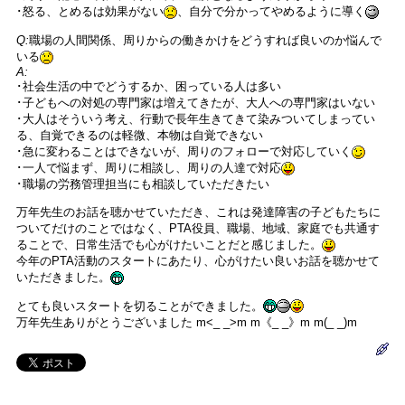
･怒る、とめるは効果がない
、自分で分かってやめるように導く
Q:
職場の人間関係、周りからの働きかけをどうすれば良いのか悩んで
いる
A:
･社会生活の中でどうするか、困っている人は多い
･子どもへの対処の専門家は増えてきたが、大人への専門家はいない
･大人はそういう考え、行動で長年生きてきて染みついてしまってい
る、自覚できるのは軽微、本物は自覚できない
･急に変わることはできないが、周りのフォローで対応していく
･一人で悩まず、周りに相談し、周りの人達で対応
･職場の労務管理担当にも相談していただきたい
万年先生のお話を聴かせていただき、これは発達障害の子どもたちに
ついてだけのことではなく、PTA役員、職場、地域、家庭でも共通す
ることで、日常生活でも心がけたいことだと感じました。
今年のPTA活動のスタートにあたり、心がけたい良いお話を聴かせて
いただきました。
とても良いスタートを切ることができました。
万年先生ありがとうございました m<_ _>m m《_ _》m m(_ _)m