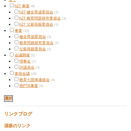
h27 事業
(8)
h27 健全育成委員会
(3)
h27 教育問題研究委員会
(3)
h27 父親母親委員会
(3)
事業
(22)
健全育成委員会
(3)
教育問題研究委員会
(3)
父親母親委員会
(3)
会議開催
(5)
理事会
(2)
評議員会
(3)
参加会議
(20)
教育七団体連絡会
(4)
県PTA事業
(5)
リンクブログ
須坂のリンク