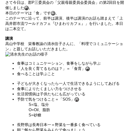
さて今日は、郡P三委員会の「父親母親委員会委員会」の第2回目を開
催しました
。
本日のテーマは「食」です
。
このテーマに沿って、前半は講演、後半は講演のお話も踏まえて「上
高井郡市流ワールドカフェ『ひまわりカフェ』」を行いました。本日
は二本立て。
講演
高山中学校 栄養教諭の清水信子さんに、「料理でコミュニケーショ
ン」と題してお話しいただきました。
食事はコミュニケーション、食事をしながら学ぶ
「人を良く育てるものは？」＝「食育」
食べることは学ぶこと
子どもが大きくなったら一人で生活できるようにしてあげる
食事によりたくましい力をつけさせる
生活習慣病は子供たちにも広がっている
予防で気をつけること＝「SOS」
S=塩、塩分
O=Oil、脂肪
S=砂糖
長野県は長寿日本一＝野菜を一番多く食べている
朝ご飯から野菜をみんなで食べましょう