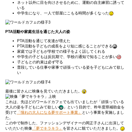
ネット以外に目を向けさせるために、運動の自主練習に誘って
いる
中学生になり、一人で部屋にこもる時間が多くなった
PTA活動や家庭生活を通じた大人の姿
PTA活動を通じて友達が増えた
PTA活動を子どもの成長をより短に感じることができる
家庭では子どもが学校での様子をよく話してくれる
中学生の子どもは反抗期で、学校の通知で知ることが多い
子どもとの約束は必ず守る
普段している仕事や家事で頑張っている姿を子どもにみて欲し
い
最後に皆さんに映像を見ていただきました。
これは、先ほどのワールドカフェでも出ていましたが「頑張っている
大人の姿を子どもにみて欲しい
」という目的で、昨年度県補助金を
受けて
「憧れの大人になる夢サポート事業」
という事業を実施しまし
た。
この中で制作した、ファッションデザイナーの岡正子さんに出演して
いただいた映像
「夢でキラキラ」
を皆さんに観ていただきました。