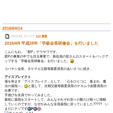
2016/04/14
19:12:18, カテゴリ:
h27 事業
2016/4/9 平成28年「学級会長研修会」を行いました
こんにちわ、「郡P」テラサワです。
郡Pの事業の中でも目玉事業で、新役員の皆さんのスタートをバックア
ップする「学級会長研修会」を行いました。
コバヤシ会長、タケマエ父親母親委員長のあいさつに続き、
アイスブレイク１
場を和ます「アイスブレイク」として、「心をひとつに 集まれ、魔
法の薬指～」
と題して、次期父親母親委員長のナカムラ副委員長の
出番です。
手遊びを全員でやってみました。
最初に薬指をスタートして、みんなそれぞれ別々の数だけ順々に移動
していくのですが、なぜかみんな全員薬指に戻っていました????? い
まだにナゾです
。