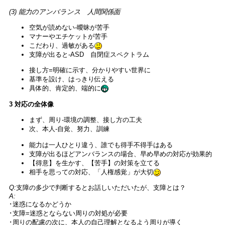
(3) 能力のアンバランス 人間関係面
空気が読めない-曖昧が苦手
マナーやエチケットが苦手
こだわり、過敏がある
支障が出ると-ASD 自閉症スペクトラム
接し方=明確に示す、分かりやすい世界に
基準を設け、はっきり伝える
具体的、肯定的、端的に
3 対応の全体像
まず、周り-環境の調整、接し方の工夫
次、本人-自覚、努力、訓練
能力は一人ひとり違う、誰でも得手不得手はある
支障が出るほどアンバランスの場合、早め早めの対応が効果的
【得意】を生かす、【苦手】の対策を立てる
相手を思っての対応、「人権感覚」が大切
Q:
支障の多少で判断するとお話しいただいたが、支障とは？
A:
･迷惑になるかどうか
･支障=迷惑とならない周りの対処が必要
･周りの配慮の次に、本人の自己理解となるよう周りが導く