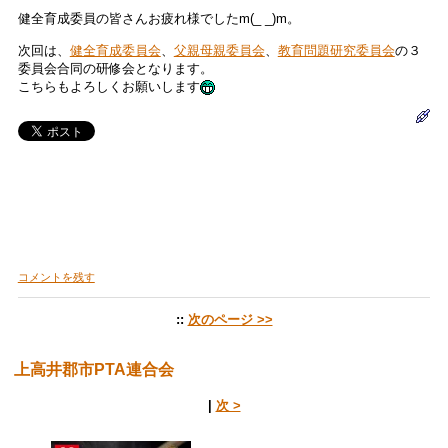
健全育成委員の皆さんお疲れ様でしたm(_ _)m。
次回は、
健全育成委員会
、
父親母親委員会
、
教育問題研究委員会
の３
委員会合同の研修会となります。
こちらもよろしくお願いします
コメントを残す
::
次のページ >>
上高井郡市PTA連合会
|
次 >