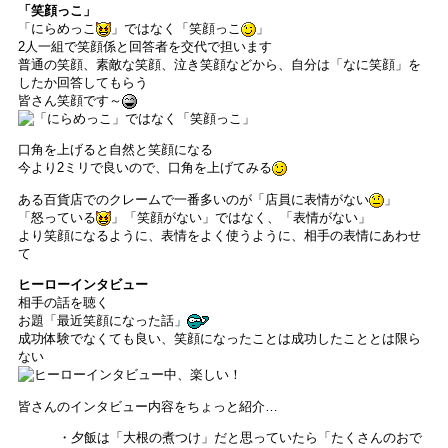
「笑顔っこ」
「にらめっこ
」ではなく「笑顔っこ
」
2人一組で笑顔係と回答者を交代で担います
普通の笑顔、素敵な笑顔、泣き笑顔などから、自分は「なに笑顔」を
したか回答してもらう
皆さん笑顔です～
口角を上げると自然と笑顔になる
今より2ミリで良いので、口角を上げてみる
ある百貨店でのクレームで一番多いのが「店員に表情がない
」
「怒っている
」「笑顔がない」ではなく、「表情がない」
より笑顔になるように、表情をよく使うように、相手の表情にあわせ
て
ヒーローインタビュー
相手の話を聴く
お題「最近笑顔になった話」
成功体験でなくても良い、笑顔になったことは成功したこととは限ら
ない
皆さんのインタビュー内容をちょっと紹介…
・夕飯は「大根の煮つけ」だと思っていたら「たくさんのおで