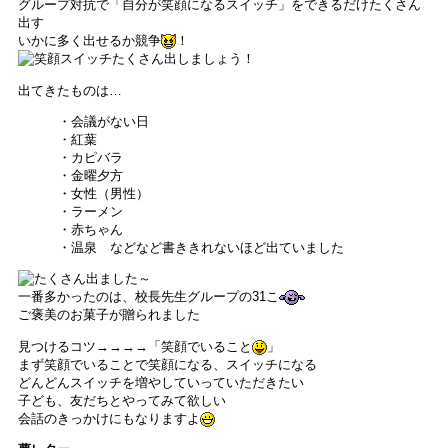
グループ対抗で「自分が笑顔になるスイッチ」をできるだけたくさん
出す
いかに多く出せるか競争
！
出てきたものは…
・会議がない日
・紅葉
・カピバラ
・金曜夕方
・女性（男性）
・ラーメン
・赤ちゃん
・温泉 などなど書ききれないほど出ていました
一番多かったのは、校長先生グループの31こ
ご褒美のお菓子が贈られました
見つけるコツ→→→→「笑顔でいること
」
まず笑顔でいることで笑顔になる、スイッチになる
どんどんスイッチを増やしていっていただきたい
子ども、友だちとやってみて欲しい
会話のきっかけにもなりますよ