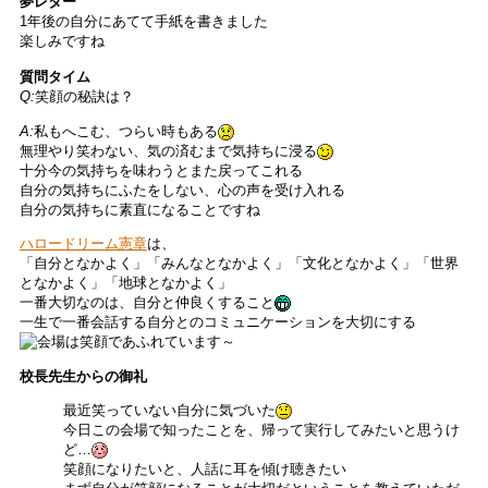
夢レター
1年後の自分にあてて手紙を書きました
楽しみですね
質問タイム
Q:
笑顔の秘訣は？
A:
私もへこむ、つらい時もある
無理やり笑わない、気の済むまで気持ちに浸る
十分今の気持ちを味わうとまた戻ってこれる
自分の気持ちにふたをしない、心の声を受け入れる
自分の気持ちに素直になることですね
ハロードリーム憲章
は、
「自分となかよく」「みんなとなかよく」「文化となかよく」「世界
となかよく」「地球となかよく」
一番大切なのは、自分と仲良くすること
一生で一番会話する自分とのコミュニケーションを大切にする
校長先生からの御礼
最近笑っていない自分に気づいた
今日この会場で知ったことを、帰って実行してみたいと思うけ
ど…
笑顔になりたいと、人話に耳を傾け聴きたい