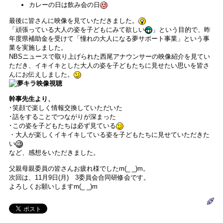
カレーの日は飲み会の日
最後に皆さんに映像を見ていただきました。
「頑張っている大人の姿を子どもにみて欲しい
」という目的で、昨
年度県補助金を受けて「憧れの大人になる夢サポート事業」という事
業を実施しました。
NBSニュースで取り上げられた西尾アナウンサーの映像紹介を見てい
ただき、イキイキとした大人の姿を子どもたちに見せたい思いを皆さ
んにお伝えしました。
幹事先生より、
･笑顔で楽しく情報交換していただいた
･話をすることでつながりが深まった
･この姿を子どもたちは必ず見ている
・大人が楽しくイキイキしている姿を子どもたちに見せていただきた
い
など、感想をいただきました。
父親母親委員の皆さんお疲れ様でしたm(_ _)m。
次回は、11月9日(月) 3委員会合同研修会です。
よろしくお願いしますm(_ _)m