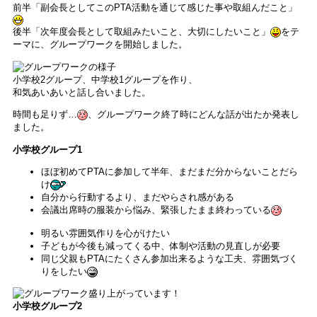
前半「副会長としてこのPTA活動を通じて感じた事や取組んだこと」
後半「次年度会長として取組みたいこと、大切にしたいこと」
をテ
ーマに、グループワークを開始しました。
小学校2グループ、中学校1グループを作り、
和気あいあいと話し合いました。
時間も足りず…
、グループワーク終了時にどんな話が出たか発表し
ました。
小学校グループ1
ほぼ初めてPTAに参加して半年、まだまだ分からないことだら
け
自分から行動するより、まだやらされ感がある
会議出席時の服装から悩み、緊張したまま終わっている
明るい雰囲気作りを心がけたい
子どもが今後も減ってくる中、体制や活動の見直しが必要
同じ父親もPTAにたくさん参加出来るような工夫、雰囲気づく
りをしたい
小学校グループ2