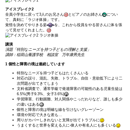
アイスブレイク2
全員小学生に戻って3人のお兄さん
とピアノのお姉さん
につい
て、真剣に「ラジオ体操」です。
覚悟を決めてやりきる姿
を、これから役員をやる皆さんに体を張
って見せてくれました。
講演
演題「特別なニーズを持つ子どもの理解と支援」
講師：稲荷山養護学校 相談室 万年康男先生
1 個性と障害の境は連続しています
特別なニーズを持つ子どもはたくさんいる
対応の誤り、混乱、失敗、トラブル、自信・意欲低下により二
次問題が出てきてしまう
文科省調査で、通常学級で発達障害の可能性のある児童生徒は
6.5%(男子9.3%、女子3.6%)
学習障害、行動困難、対人関係やこっだわりなど、誰しも多少
の違いはある
個性と障害の境は明確な線を引けないグレーゾーン
環境や対応で大きな差も…
周りがカバーしきれないと支障が出てトラブルに
うまくすると世界を変える人に-偉人や有名人にも多くいる