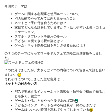
今回のテーマは、
ゲームに関する心配事と使用ルールについて
PTA活動でやってみて以外と良かったこと
ネットと上手に付き合うためには？
家庭でどんな会話をしていますか？（話しやすい工夫・コミュ
ニケーション）
スマホ・タブレット等使用のルール
子どもに自慢できる親の姿とは？
ゲーム・ネット以外に目を向けさせるためには？
の７つのテーマに沿ってワールドカフェで気軽に意見交換をしまし
た。
７つに分けましたが、大きくは２つの内容について皆さんで話し合い
ました。
それぞれについて出ました主な意見は…、
ネットとの付き合い方
PTAで実施するインターネット講習会・勉強会で初めて知るこ
とも多く、役立つ
ゲームもやることをやった後であればOK
子どもがインターネットをやる時は親が一緒のときだけ
ゲームはついつい時間を忘れてやってしまっている