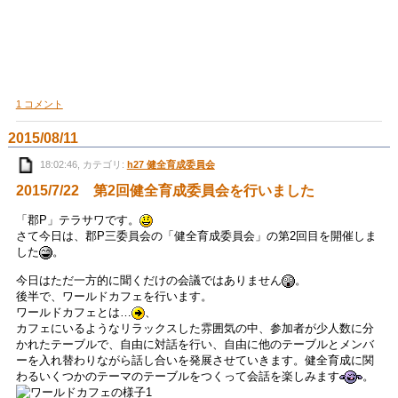
1 コメント
2015/08/11
18:02:46, カテゴリ:
h27 健全育成委員会
2015/7/22 第2回健全育成委員会を行いました
「郡P」テラサワです。
さて今日は、郡P三委員会の「健全育成委員会」の第2回目を開催しま
した
。
今日はただ一方的に聞くだけの会議ではありません
。
後半で、ワールドカフェを行います。
ワールドカフェとは…
、
カフェにいるようなリラックスした雰囲気の中、参加者が少人数に分
かれたテーブルで、自由に対話を行い、自由に他のテーブルとメンバ
ーを入れ替わりながら話し合いを発展させていきます。健全育成に関
わるいくつかのテーマのテーブルをつくって会話を楽しみます
。