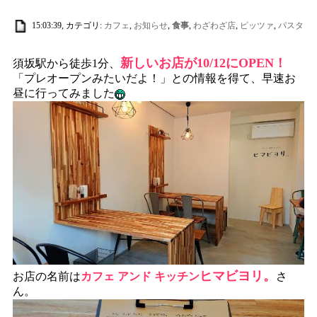
15:03:39, カテゴリ:
カフェ
,
お知らせ
,
食事
,
わざわざ店
,
ピッツァ
,
パスタ
新しいお店が10/12にOPEN！
須坂駅から徒歩1分、
「プレオープンみたいだよ！」との情報を得て、早速お
昼に行ってみました
ヒマビヨリ。
お店の名前は
カフェ アンド キッチン
さ
ん。