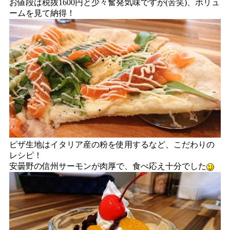
お値段は税抜1600円と少々奮発気味ですが(苦笑)、ボリュ
ームを見て納得！
ピザ生地はイタリア産の粉を使用するなど、こだわりの
レシピ！
安曇野の信州サーモンが肉厚で、食べ応え十分でした