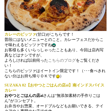
カレーのピッツァ
(甘口)がこちらです！
普段にはないメニューとのこと。カレーフェスだからこ
そ味わえるピッツァですね
お客様も多くいらっしゃったこともあり、今回は店内写
真などはナシですが、
よろしければ以前伺った
こちらのブログ
をご覧くださ
い！
こちらのピッツァはイートイン限定です！（･･･食べきれ
ない分はお持ち帰りＯＫです
）
SUZAKA 02【おやつとごはんの店ai】南インドスパイス
カレー
おやつとごはんの店ai
さんは“無添加素材の手作りごは
ん”がコンセプト。
お弁当やお惣菜、オードブルなどもお願いできる、テイ