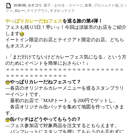
16:00:00, カテゴリ:
菓子・おやき・スイーツ
,
食事
,
プロジェクト他
,
ピッ
ツァ
,
カレー
,
テイクアウト
,
すざかっテイク
やっぱりカレーだねフェス
を巡る旅の第4弾！
フェスも残り5日！早いっ！今回は須坂市のお店をご紹介
します
イートイン限定のお店とテイクアト限定のお店。どちら
もオススメ♪
↓
「まだ行けてないけどカレーフェス気になる」という方
のためにイベントを簡単におさらい！
↓
＝＝＝＝＝＝＝＝＝＝＝＝＝＝＝＝＝＝＝＝＝＝＝＝＝
＝＝＝＝＝＝＝＝＝＝＝＝＝
やっぱりカレーだねフェスって？
―各店のオリジナルカレーメニューを巡るスタンプラリ
ーイベントです。
最初のお店で「MAPトート」を200円でゲットし、
各店オリジナル缶バッチを集めて地図を作っていきま
す。
缶バッチはどうやってもらうの？
―フェス参加店で対象商品を注文するともらえます。
パンフレットにスタンプを押してもらうのも忘れずに