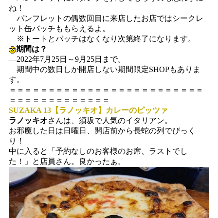
ね！
パンフレットの偶数回目に来店したお店ではシークレ
ット缶バッチももらえるよ。
※トートとバッチはなくなり次第終了になります。
期間は？
―2022年7月25日～9月25日まで。
期間中の数日しか開店しない期間限定SHOPもありま
す。
＝＝＝＝＝＝＝＝＝＝＝＝＝＝＝＝＝＝＝＝＝＝＝＝＝
＝＝＝＝＝＝＝＝＝＝＝＝＝
SUZAKA 13【ラノッキオ】カレーのピッツァ
ラノッキオ
さんは、須坂で人気のイタリアン。
お邪魔した日は日曜日、開店前から長蛇の列でびっく
り！
中に入ると「予約なしのお客様のお席、ラストでし
た！」と店員さん。良かったぁ。