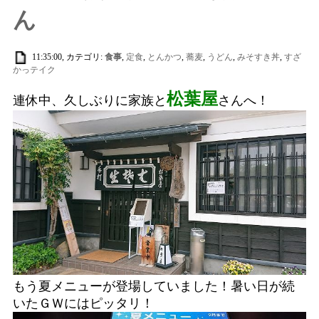
ん
11:35:00, カテゴリ:
食事
,
定食
,
とんかつ
,
蕎麦
,
うどん
,
みそすき丼
,
すざ
かっテイク
松葉屋
連休中、久しぶりに家族と
さんへ！
もう夏メニューが登場していました！暑い日が続
いたＧＷにはピッタリ！