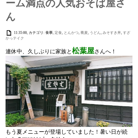
ーム満点の人気おそば屋さ
ん
11:35:00, カテゴリ:
食事
,
定食
,
とんかつ
,
蕎麦
,
うどん
,
みそすき丼
,
すざ
かっテイク
松葉屋
連休中、久しぶりに家族と
さんへ！
もう夏メニューが登場していました！暑い日が続