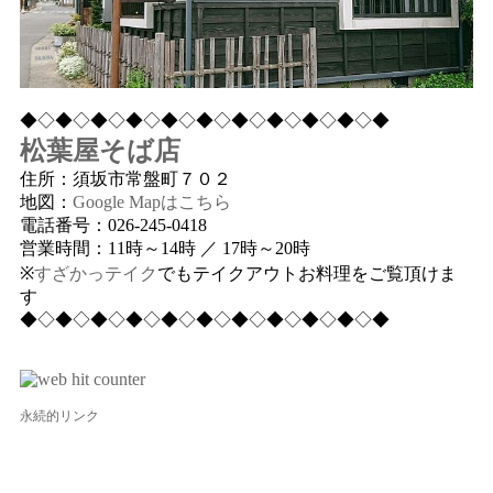
◆◇◆◇◆◇◆◇◆◇◆◇◆◇◆◇◆◇◆◇◆
松葉屋そば店
住所：須坂市常盤町７０２
地図：
Google Mapはこちら
電話番号：026-245-0418
営業時間：11時～14時 ／ 17時～20時
※
すざかっテイク
でもテイクアウトお料理をご覧頂けま
す
◆◇◆◇◆◇◆◇◆◇◆◇◆◇◆◇◆◇◆◇◆
永続的リンク