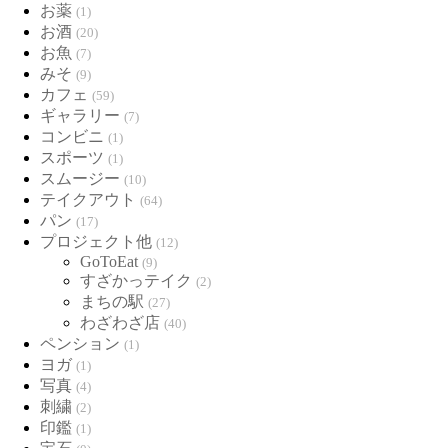
お薬
(1)
お酒
(20)
お魚
(7)
みそ
(9)
カフェ
(59)
ギャラリー
(7)
コンビニ
(1)
スポーツ
(1)
スムージー
(10)
テイクアウト
(64)
パン
(17)
プロジェクト他
(12)
GoToEat
(9)
すざかっテイク
(2)
まちの駅
(27)
わざわざ店
(40)
ペンション
(1)
ヨガ
(1)
写真
(4)
刺繍
(2)
印鑑
(1)