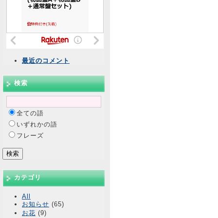
最近のコメント
検索
全ての語
いずれかの語
フレーズ
カテゴリ
All
お知らせ
(65)
お花
(9)