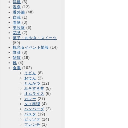
洋服
(3)
温泉
(12)
番外編
(48)
盆栽
(1)
着物
(3)
美容室
(6)
花見
(2)
菓子・おやき・スイーツ
(59)
観光＆イベント情報
(14)
野菜
(8)
雑貨
(18)
靴
(4)
食事
(102)
うどん
(8)
おでん
(2)
とんかつ
(12)
みそすき丼
(5)
オムライス
(6)
カレー
(27)
タイ料理
(4)
ハンバーグ
(2)
パスタ
(19)
ピッツァ
(14)
フレンチ
(1)