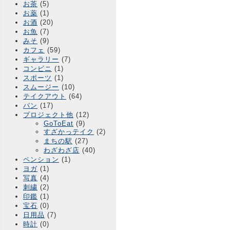
お茶
(5)
お薬
(1)
お酒
(20)
お魚
(7)
みそ
(9)
カフェ
(59)
ギャラリー
(7)
コンビニ
(1)
スポーツ
(1)
スムージー
(10)
テイクアウト
(64)
パン
(17)
プロジェクト他
(12)
GoToEat
(9)
すざかっテイク
(2)
まちの駅
(27)
わざわざ店
(40)
ペンション
(1)
ヨガ
(1)
写真
(4)
刺繍
(2)
印鑑
(1)
宝石
(0)
日用品
(7)
時計
(0)