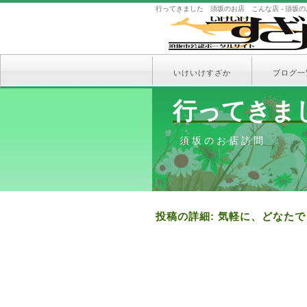
行ってきました 須坂のお店 こんな店 - 須坂
いけいけすざか
ブログ一
行ってきま
須坂のお店訪問
投稿の詳細: 気軽に、どなたでも