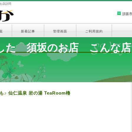
のお店訪問
須坂
覧
新着記事
管理画面
ご利用規約
した 須坂のお店 こんな店
♪ 仙仁温泉 岩の湯 TeaRoom櫓