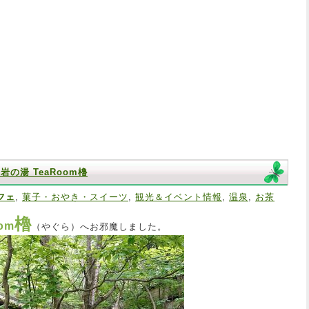
の湯 TeaRoom櫓
フェ
,
菓子・おやき・スイーツ
,
観光＆イベント情報
,
温泉
,
お茶
櫓
om
（やぐら）へお邪魔しました。