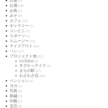
お薬
(1)
お酒
(20)
お魚
(7)
みそ
(9)
カフェ
(59)
ギャラリー
(7)
コンビニ
(1)
スポーツ
(1)
スムージー
(10)
テイクアウト
(64)
パン
(17)
プロジェクト他
(12)
GoToEat
(9)
すざかっテイク
(2)
まちの駅
(27)
わざわざ店
(40)
ペンション
(1)
ヨガ
(1)
写真
(4)
刺繍
(2)
印鑑
(1)
宝石
(0)