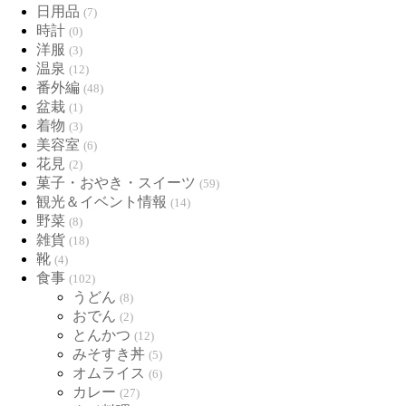
日用品
(7)
時計
(0)
洋服
(3)
温泉
(12)
番外編
(48)
盆栽
(1)
着物
(3)
美容室
(6)
花見
(2)
菓子・おやき・スイーツ
(59)
観光＆イベント情報
(14)
野菜
(8)
雑貨
(18)
靴
(4)
食事
(102)
うどん
(8)
おでん
(2)
とんかつ
(12)
みそすき丼
(5)
オムライス
(6)
カレー
(27)