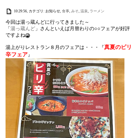
10:29:56, カテゴリ:
お知らせ
,
食事
,
みそ
,
温泉
,
ラーメン
今回は湯っ蔵んどに行ってきました～
「
湯っ蔵んど
」さんといえば月替わりの○○フェアが好評
ですよね
真夏のピリ
湯上がりレストラン８月のフェアは・・・『
辛フェア
』