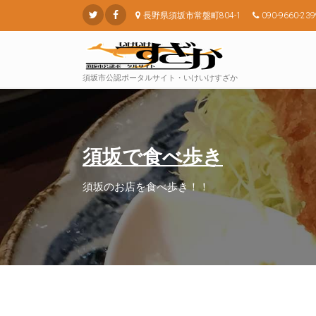
長野県須坂市常盤町804-1
090-9660-239
須坂市公認ポータルサイト・いけいけすざか
須坂で食べ歩き
須坂のお店を食べ歩き！！