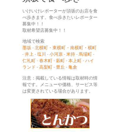
いけいけレポーターが須坂のお店を食
べ歩きます。食べ歩きたいレポーター
募集中！！
取材希望店募集中！！
地域で検索
墨坂
-
北横町・東横町・南横町・横町
-
井上
-
塩川
-
小河原
-
米持
-
馬場町
-
仁礼町
-
春木町
-
穀町
-
本上町
-
ハイ
ランド
-
高梨町
-
豊丘
-
亀倉
注意：掲載している情報は取材時の情
報です。メニューや価格、サービス等
は変更されている場合があります。