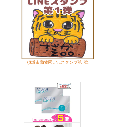
須坂市動物園LINEスタンプ第1弾