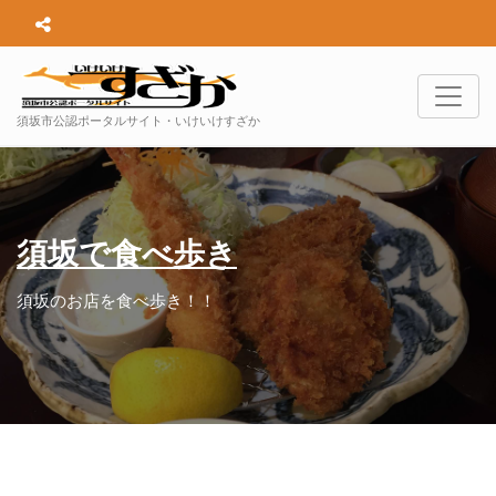
須坂市公認ポータルサイト・いけいけすざか
須坂で食べ歩き
須坂のお店を食べ歩き！！