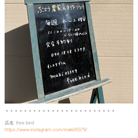
＊＊＊＊＊＊＊＊＊＊＊＊＊＊＊＊＊＊＊＊＊＊＊＊
店名: free bird
https://www.instagram.com/maki05379/