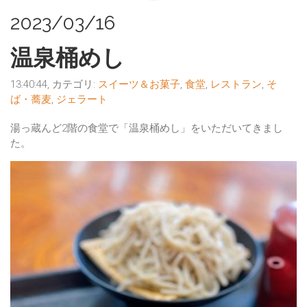
2023/03/16
温泉桶めし
13:40:44, カテゴリ:
スイーツ＆お菓子
,
食堂
,
レストラン
,
そ
ば・蕎麦
,
ジェラート
湯っ蔵んど2階の食堂で「温泉桶めし」をいただいてきまし
た。