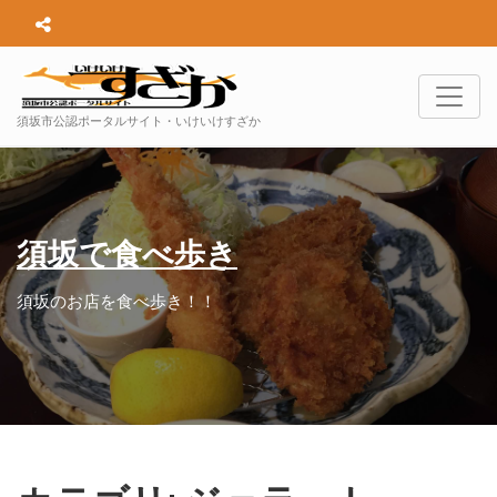
須坂市公認ポータルサイト・いけいけすざか
須坂で食べ歩き
須坂のお店を食べ歩き！！