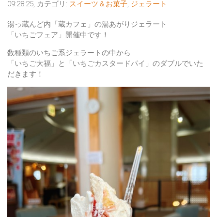
09:28:25, カテゴリ:
スイーツ＆お菓子
,
ジェラート
湯っ蔵んど内「蔵カフェ」の湯あがりジェラート
「いちごフェア」開催中です！
数種類のいちご系ジェラートの中から
「いちご大福」と「いちごカスタードパイ」のダブルでいた
だきます！