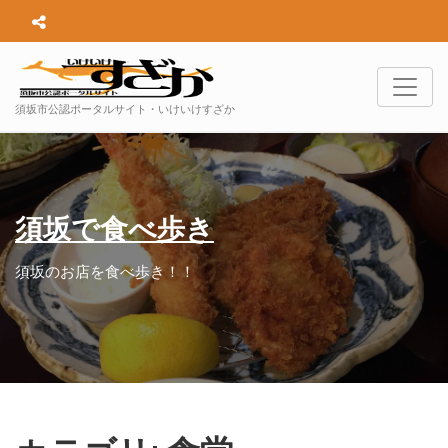
須坂市公認ポータルサイト・いけいけすざか
須坂で食べ歩き
須坂のお店を食べ歩き！！