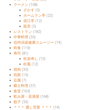
ラーメン
(108)
ざかす
(5)
ホームラン亭
(22)
浙江亭
(12)
龍音
(5)
レストラン
(182)
中華料理
(33)
信州須坂健康スムージー
(14)
和食
(119)
寿司
(81)
松栄寿し
(15)
松風
(12)
焼肉
(33)
煎餅
(13)
豆腐
(7)
郷土料理
(37)
食堂
(163)
飲み屋・居酒屋
(168)
餃子
(33)
＊＊＊ 通し営業 ＊＊＊
(14)