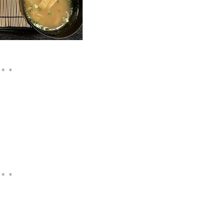
＊＊
＊＊