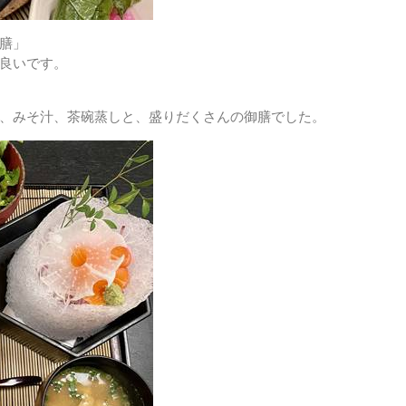
膳」
良いです。
、みそ汁、茶碗蒸しと、盛りだくさんの御膳でした。