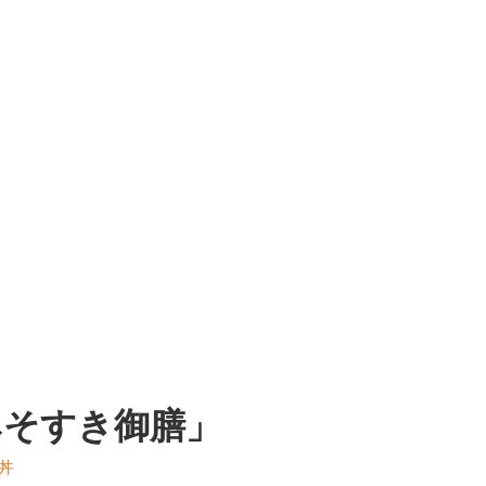
みそすき御膳」
丼