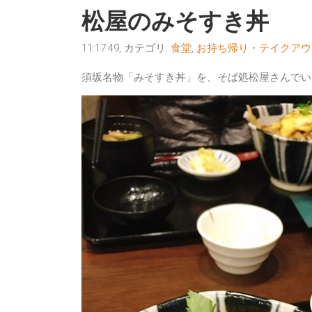
松屋のみそすき丼
11:17:49, カテゴリ:
食堂
,
お持ち帰り・テイクアウ
須坂名物「みそすき丼」を、そば処松屋さんでい