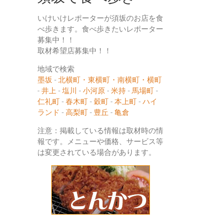
いけいけレポーターが須坂のお店を食
べ歩きます。食べ歩きたいレポーター
募集中！！
取材希望店募集中！！
地域で検索
墨坂
-
北横町・東横町・南横町・横町
-
井上
-
塩川
-
小河原
-
米持
-
馬場町
-
仁礼町
-
春木町
-
穀町
-
本上町
-
ハイ
ランド
-
高梨町
-
豊丘
-
亀倉
注意：掲載している情報は取材時の情
報です。メニューや価格、サービス等
は変更されている場合があります。