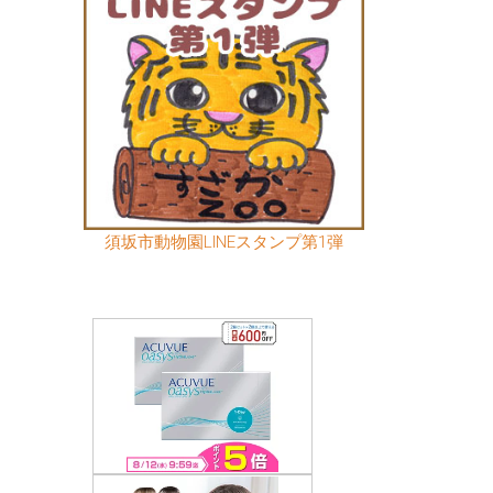
須坂市動物園LINEスタンプ第1弾