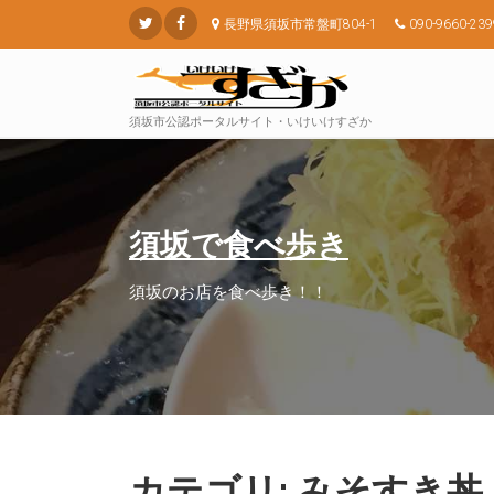
長野県須坂市常盤町804-1
090-9660-239
須坂市公認ポータルサイト・いけいけすざか
須坂で食べ歩き
須坂のお店を食べ歩き！！
カテゴリ: みそすき丼