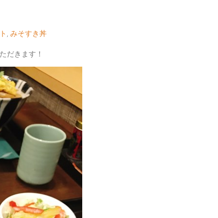
ト
,
みそすき丼
ただきます！