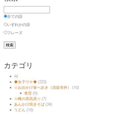
全ての語
いずれかの語
フレーズ
カテゴリ
All
◆女子ウケ◆
(222)
☆お出かけ食べ歩き（須坂市外）
(10)
食堂
(0)
☆峰の原高原☆
(7)
あんかけ焼きそば
(24)
うどん
(10)