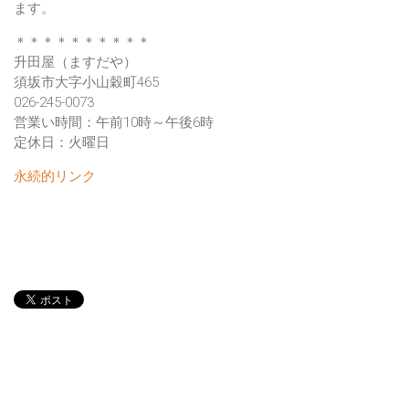
ます。
＊＊＊＊＊＊＊＊＊＊
升田屋（ますだや）
須坂市大字小山穀町465
026-245-0073
営業い時間：午前10時～午後6時
定休日：火曜日
永続的リンク