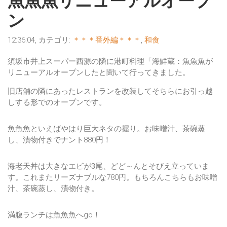
魚魚魚リニューアルオープ
ン
12:36:04, カテゴリ:
＊＊＊番外編＊＊＊
,
和食
須坂市井上スーパー西源の隣に港町料理「海鮮蔵：魚魚魚が
リニューアルオープンしたと聞いて行ってきました。
旧店舗の隣にあったレストランを改装してそちらにお引っ越
しする形でのオープンです。
魚魚魚といえばやはり
巨大ネタの握り
。お味噌汁、茶碗蒸
し、漬物付きでナント880円！
海老天丼は大きな
エビが3尾
、どど～んとそびえ立っていま
す。これまたリーズナブルな780円。もちろんこちらもお味噌
汁、茶碗蒸し、漬物付き。
満腹ランチは魚魚魚へgo！