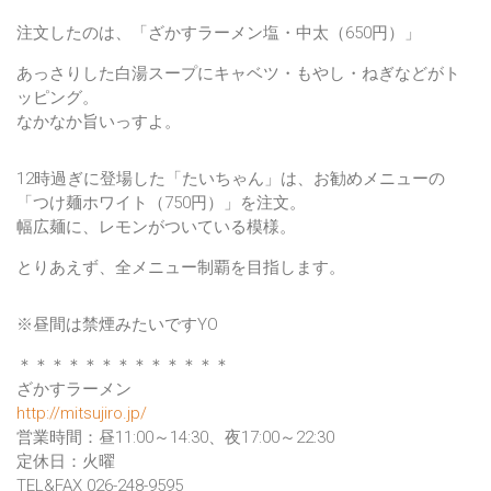
注文したのは、「ざかすラーメン塩・中太（650円）」
あっさりした白湯スープにキャベツ・もやし・ねぎなどがト
ッピング。
なかなか旨いっすよ。
12時過ぎに登場した「たいちゃん」は、お勧めメニューの
「つけ麺ホワイト（750円）」を注文。
幅広麺に、レモンがついている模様。
とりあえず、全メニュー制覇を目指します。
※昼間は禁煙みたいですYO
＊＊＊＊＊＊＊＊＊＊＊＊＊
ざかすラーメン
http://mitsujiro.jp/
営業時間：昼11:00～14:30、夜17:00～22:30
定休日：火曜
TEL&FAX 026-248-9595