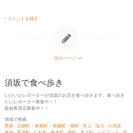
•
コメントを残す
::
次のページ >>
須坂で食べ歩き
いけいけレポーターが須坂のお店を食べ歩きます。食べ歩き
たいレポーター募集中！！
取材希望店募集中！！
地域で検索
墨坂
-
北横町・東横町・南横町・横町
-
井上
-
塩川
-
小河原
-
米持
-
馬場町
-
仁礼町
-
春木町
-
穀町
-
本上町
-
ハイランド
-
高