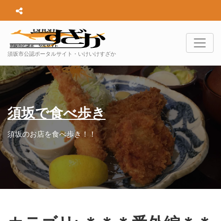
須坂市公認ポータルサイト・いけいけすざか
須坂で食べ歩き
須坂のお店を食べ歩き！！