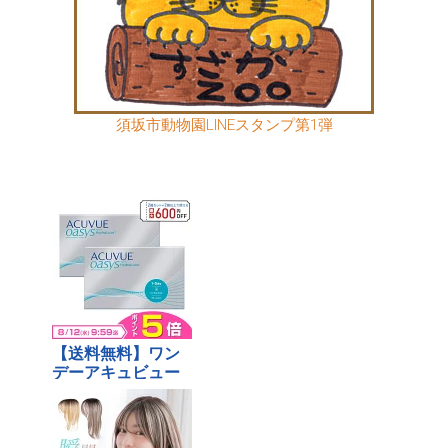
須坂市動物園LINEスタンプ第1弾