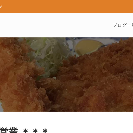
9
ブログ一
し営業 ＊＊＊