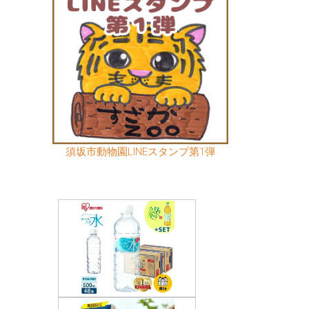
須坂市動物園LINEスタンプ第1弾