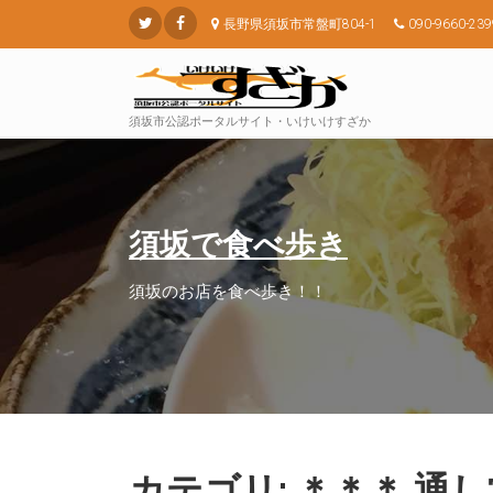
長野県須坂市常盤町804-1
090-9660-239
須坂市公認ポータルサイト・いけいけすざか
須坂で食べ歩き
須坂のお店を食べ歩き！！
カテゴリ: ＊＊＊ 通