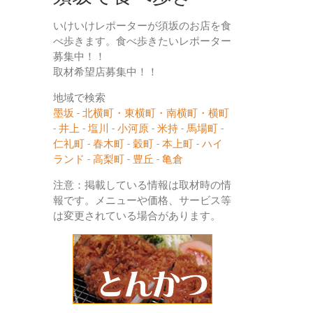
いけいけレポーターが須坂のお店を食
べ歩きます。食べ歩きたいレポーター
募集中！！
取材希望店募集中！！
地域で検索
墨坂
-
北横町・東横町・南横町・横町
-
井上
-
塩川
-
小河原
-
米持
-
馬場町
-
仁礼町
-
春木町
-
穀町
-
本上町
-
ハイ
ランド
-
高梨町
-
豊丘
-
亀倉
注意：掲載している情報は取材時の情
報です。メニューや価格、サービス等
は変更されている場合があります。