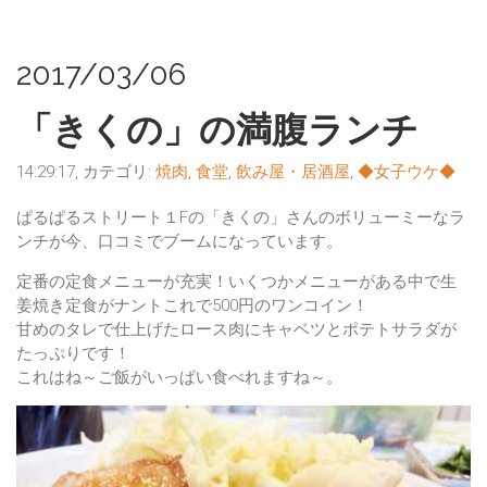
2017/03/06
「きくの」の満腹ランチ
14:29:17, カテゴリ:
焼肉
,
食堂
,
飲み屋・居酒屋
,
◆女子ウケ◆
ぱるぱるストリート１Fの
「きくの」
さんのボリューミーなラ
ンチが今、口コミでブームになっています。
定番の定食メニューが充実！いくつかメニューがある中で生
姜焼き定食がナントこれで500円のワンコイン！
甘めのタレで仕上げたロース肉にキャベツとポテトサラダが
たっぷりです！
これはね～ご飯がいっぱい食べれますね～。