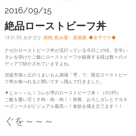
2016/09/15
絶品ローストビーフ丼
14:51:59, カテゴリ:
焼肉
,
飲み屋・居酒屋
,
◆女子ウケ◆
ナゼか
ローストビーフ丼
が流行っている今日この頃。甘辛い
タレを掛けたご飯にローストビーフが鎮座する様は数々のメ
ディアで紹介されていますよね。
須坂市旭ヶ丘の
うまいもん酒場「雫」
で、限定ローストビー
フ丼が食べれると聞いてすっ飛んで行きました。
▼
じゃ～～ん！
コレが雫のローストビーフ丼！（850円）
ご飯を覆い尽くす肉・肉・肉！！卵黄、おろしダレとマヨネ
ーズソースがビジュアル最高～！食欲を掻き立てます！！
ぐを～～～