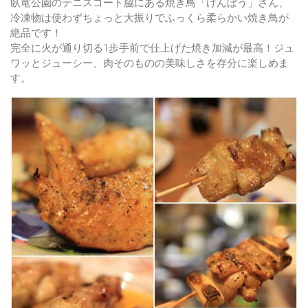
臥竜公園のテニスコート脇にある
焼き鳥「けんぼう」
さん、
冷凍物は使わずちょっと大振りでふっくら柔らかい焼き鳥が
絶品です！
完全に火が通り切る1歩手前で仕上げた焼き加減が最高！ジュ
ワッとジューシー、肉そのものの美味しさを存分に楽しめま
す。