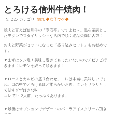
とろける信州牛焼肉！
15:12:26, カテゴリ:
焼肉
,
◆女子ウケ◆
焼肉と言えば信州牛の「宗石亭」ですよね～。黒を基調とし
たモダンでスタイリッシュな店内で頂く絶品焼肉に舌鼓！
お肉と野菜がセットになった
「盛り込みセット」
もお勧めで
す。
▼まずはタン塩！美味し過ぎてもったいないのでチビチビ行
きます！レモンを絞って頂きます！
▼ロースとカルビの盛り合わせ。コレは本当に美味しいです
ね。口の中で
とろけるほど柔らかいお肉
、タレもサラリとし
て甘すぎず好きな味！
コレで2～3人前、たっぷりあります。
▼最後はオプションでデザートのバニラアイスクリーム頂き