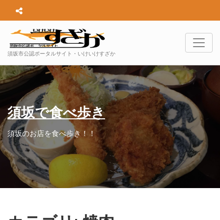
須坂市公認ポータルサイト・いけいけすざか
須坂で食べ歩き
須坂のお店を食べ歩き！！