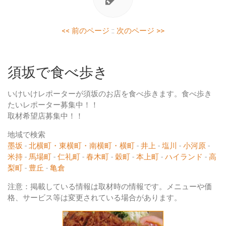
<< 前のページ
::
次のページ >>
須坂で食べ歩き
いけいけレポーターが須坂のお店を食べ歩きます。食べ歩き
たいレポーター募集中！！
取材希望店募集中！！
地域で検索
墨坂
-
北横町・東横町・南横町・横町
-
井上
-
塩川
-
小河原
-
米持
-
馬場町
-
仁礼町
-
春木町
-
穀町
-
本上町
-
ハイランド
-
高
梨町
-
豊丘
-
亀倉
注意：掲載している情報は取材時の情報です。メニューや価
格、サービス等は変更されている場合があります。