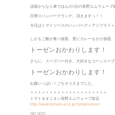
須坂からなら車でほんの5分の長野エムウェーブ
日替りハンバーグランチ。頂きますっ！！
今日はトマトソースのハンバーグ＋アジフライ＋鶏
しかも
ご飯が食べ放題
、更に
カレーもかけ放題
、
トーゼンおかわりします！
さらに、
スープバー付き
。大好きなコーンスープ
トーゼンおかわりします！
お腹いっぱい！
ごちそうさまでした。
＊＊＊＊＊＊＊＊＊＊＊＊＊＊＊＊＊＊＊＊
トマト＆オニオン長野エムウェーブ前店
http://www.tomato-a.co.jp/tomatoonion/
381-0025