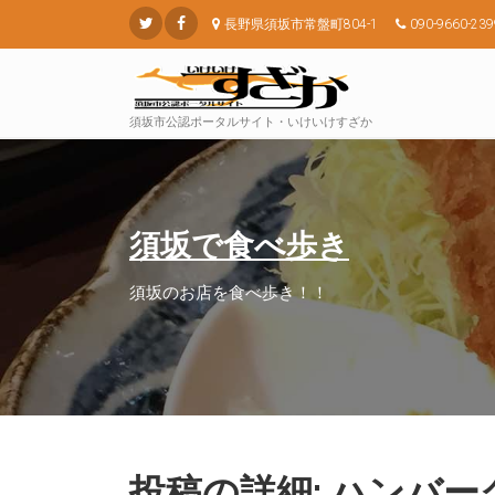
長野県須坂市常盤町804-1
090-9660-239
須坂市公認ポータルサイト・いけいけすざか
須坂で食べ歩き
須坂のお店を食べ歩き！！
投稿の詳細: ハンバ