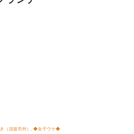
き（須坂市外）
,
◆女子ウケ◆