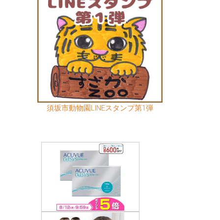
須坂市動物園LINEスタンプ第1弾