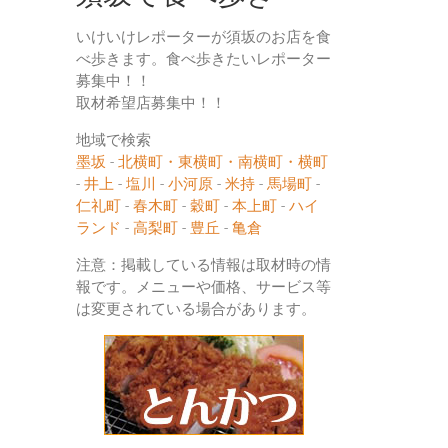
いけいけレポーターが須坂のお店を食
べ歩きます。食べ歩きたいレポーター
募集中！！
取材希望店募集中！！
地域で検索
墨坂
-
北横町・東横町・南横町・横町
-
井上
-
塩川
-
小河原
-
米持
-
馬場町
-
仁礼町
-
春木町
-
穀町
-
本上町
-
ハイ
ランド
-
高梨町
-
豊丘
-
亀倉
注意：掲載している情報は取材時の情
報です。メニューや価格、サービス等
は変更されている場合があります。