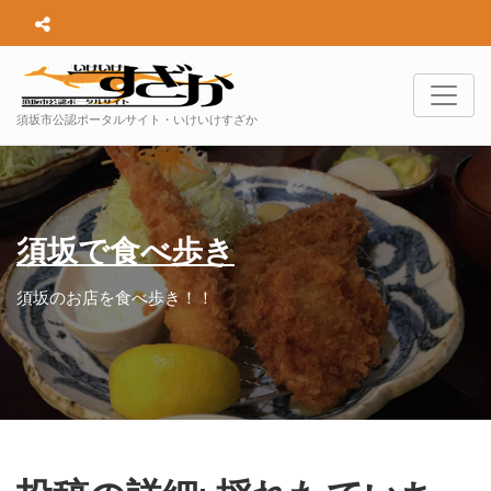
須坂市公認ポータルサイト・いけいけすざか
須坂で食べ歩き
須坂のお店を食べ歩き！！