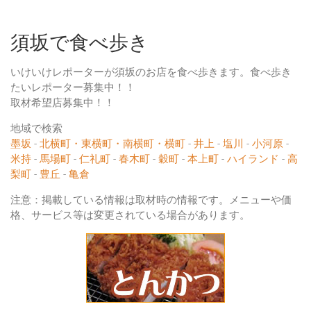
須坂で食べ歩き
いけいけレポーターが須坂のお店を食べ歩きます。食べ歩き
たいレポーター募集中！！
取材希望店募集中！！
地域で検索
墨坂
-
北横町・東横町・南横町・横町
-
井上
-
塩川
-
小河原
-
米持
-
馬場町
-
仁礼町
-
春木町
-
穀町
-
本上町
-
ハイランド
-
高
梨町
-
豊丘
-
亀倉
注意：掲載している情報は取材時の情報です。メニューや価
格、サービス等は変更されている場合があります。