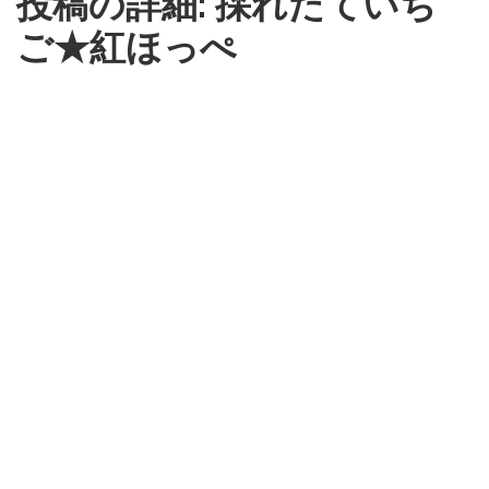
投稿の詳細: 採れたていち
ご★紅ほっぺ