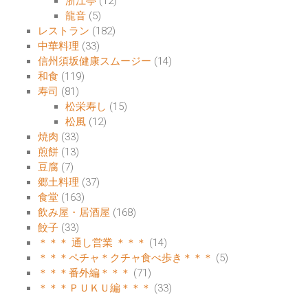
浙江亭
(12)
龍音
(5)
レストラン
(182)
中華料理
(33)
信州須坂健康スムージー
(14)
和食
(119)
寿司
(81)
松栄寿し
(15)
松風
(12)
焼肉
(33)
煎餅
(13)
豆腐
(7)
郷土料理
(37)
食堂
(163)
飲み屋・居酒屋
(168)
餃子
(33)
＊＊＊ 通し営業 ＊＊＊
(14)
＊＊＊ペチャ＊クチャ食べ歩き＊＊＊
(5)
＊＊＊番外編＊＊＊
(71)
＊＊＊ＰＵＫＵ編＊＊＊
(33)