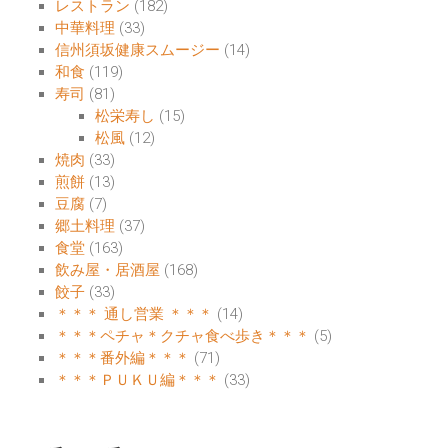
レストラン
(182)
中華料理
(33)
信州須坂健康スムージー
(14)
和食
(119)
寿司
(81)
松栄寿し
(15)
松風
(12)
焼肉
(33)
煎餅
(13)
豆腐
(7)
郷土料理
(37)
食堂
(163)
飲み屋・居酒屋
(168)
餃子
(33)
＊＊＊ 通し営業 ＊＊＊
(14)
＊＊＊ペチャ＊クチャ食べ歩き＊＊＊
(5)
＊＊＊番外編＊＊＊
(71)
＊＊＊ＰＵＫＵ編＊＊＊
(33)