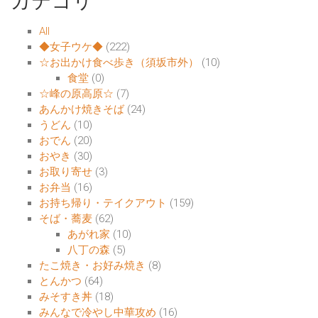
カテゴリ
All
◆女子ウケ◆
(222)
☆お出かけ食べ歩き（須坂市外）
(10)
食堂
(0)
☆峰の原高原☆
(7)
あんかけ焼きそば
(24)
うどん
(10)
おでん
(20)
おやき
(30)
お取り寄せ
(3)
お弁当
(16)
お持ち帰り・テイクアウト
(159)
そば・蕎麦
(62)
あがれ家
(10)
八丁の森
(5)
たこ焼き・お好み焼き
(8)
とんかつ
(64)
みそすき丼
(18)
みんなで冷やし中華攻め
(16)