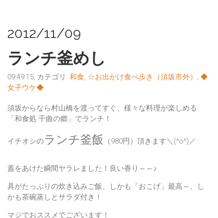
2012/11/09
ランチ釜めし
09:49:15, カテゴリ:
和食
,
☆お出かけ食べ歩き（須坂市外）
,
◆
女子ウケ◆
須坂からなら村山橋を渡ってすぐ、様々な料理が楽しめる
「和食処 千曲の郷」
でランチ！
ランチ釜飯
イチオシの
（980円）頂きます＼(^o^)／
蓋をあけた瞬間ヤラレました！良い香り～～♪
具がたっぷりの炊き込みご飯、しかも
「おこげ」
最高～、し
かも茶碗蒸しとサラダ付き！
マジでおススメでございます！