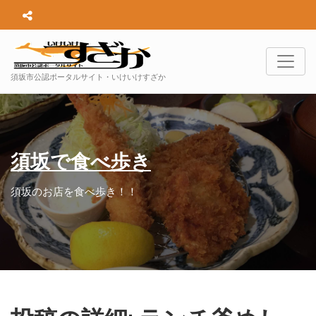
須坂市公認ポータルサイト・いけいけすざか
須坂で食べ歩き
須坂のお店を食べ歩き！！