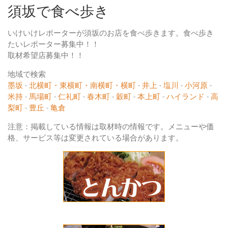
須坂で食べ歩き
いけいけレポーターが須坂のお店を食べ歩きます。食べ歩き
たいレポーター募集中！！
取材希望店募集中！！
地域で検索
墨坂
-
北横町・東横町・南横町・横町
-
井上
-
塩川
-
小河原
-
米持
-
馬場町
-
仁礼町
-
春木町
-
穀町
-
本上町
-
ハイランド
-
高
梨町
-
豊丘
-
亀倉
注意：掲載している情報は取材時の情報です。メニューや価
格、サービス等は変更されている場合があります。