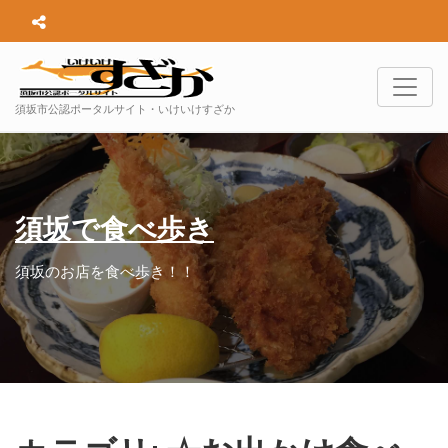
須坂市公認ポータルサイト・いけいけすざか
須坂で食べ歩き
須坂のお店を食べ歩き！！