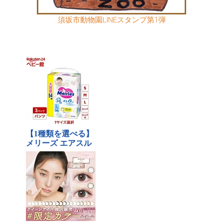
須坂市動物園LINEスタンプ第1弾