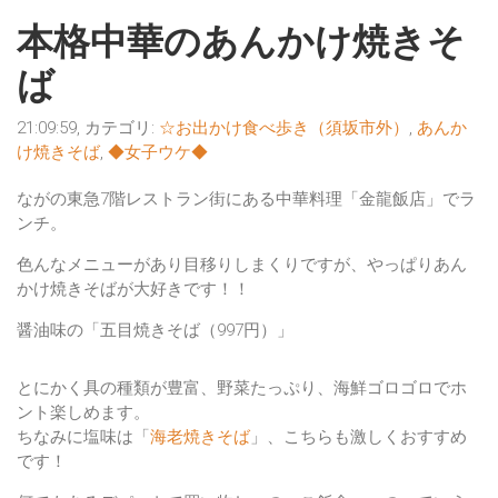
本格中華のあんかけ焼きそ
ば
21:09:59, カテゴリ:
☆お出かけ食べ歩き（須坂市外）
,
あんか
け焼きそば
,
◆女子ウケ◆
ながの東急7階レストラン街にある中華料理「金龍飯店」でラ
ンチ。
色んなメニューがあり目移りしまくりですが、やっぱりあん
かけ焼きそばが大好きです！！
醤油味の「五目焼きそば（997円）」
とにかく具の種類が豊富、野菜たっぷり、海鮮ゴロゴロでホ
ント楽しめます。
ちなみに塩味は「
海老焼きそば
」、こちらも激しくおすすめ
です！