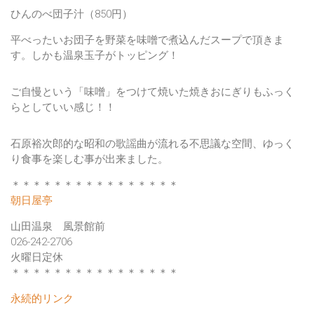
ひんのべ団子汁
（850円）
平べったいお団子を野菜を味噌で煮込んだスープで頂きま
す。しかも温泉玉子がトッピング！
ご自慢という「味噌」をつけて焼いた焼きおにぎりも
ふっく
ら
としていい感じ！！
石原裕次郎的な
昭和の歌謡曲
が流れる不思議な空間、ゆっく
り食事を楽しむ事が出来ました。
＊＊＊＊＊＊＊＊＊＊＊＊＊＊＊＊
朝日屋亭
山田温泉 風景館前
026-242-2706
火曜日定休
＊＊＊＊＊＊＊＊＊＊＊＊＊＊＊＊
永続的リンク