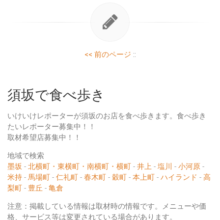
<< 前のページ
::
須坂で食べ歩き
いけいけレポーターが須坂のお店を食べ歩きます。食べ歩き
たいレポーター募集中！！
取材希望店募集中！！
地域で検索
墨坂
-
北横町・東横町・南横町・横町
-
井上
-
塩川
-
小河原
-
米持
-
馬場町
-
仁礼町
-
春木町
-
穀町
-
本上町
-
ハイランド
-
高
梨町
-
豊丘
-
亀倉
注意：掲載している情報は取材時の情報です。メニューや価
格、サービス等は変更されている場合があります。