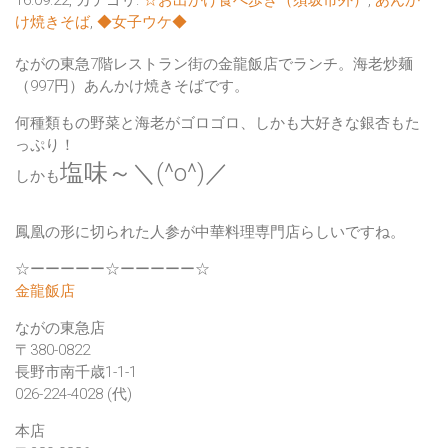
16:09:22, カテゴリ:
☆お出かけ食べ歩き（須坂市外）
,
あんか
け焼きそば
,
◆女子ウケ◆
ながの東急7階レストラン街の金龍飯店でランチ。海老炒麺
（997円）あんかけ焼きそばです。
何種類もの野菜と海老がゴロゴロ、しかも大好きな銀杏もた
っぷり！
塩味～＼(^o^)／
しかも
鳳凰の形に切られた人参が中華料理専門店らしいですね。
☆ーーーーー☆ーーーーー☆
金龍飯店
ながの東急店
〒380-0822
長野市南千歳1-1-1
026-224-4028 (代)
本店