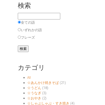
検索
全ての語
いずれかの語
フレーズ
カテゴリ
All
☆あんかけ焼きそば
(21)
☆うどん
(18)
☆うなぎ
(3)
☆おやき
(2)
☆しゃぶしゃぶ・すき焼き
(4)