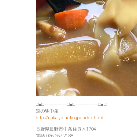
□■□ーーーーー□■□ーーーーー□■□
道の駅中条
http://nakajyo-actio.jp/index.html
長野県長野市中条住良木1704
電話 026-267-2188