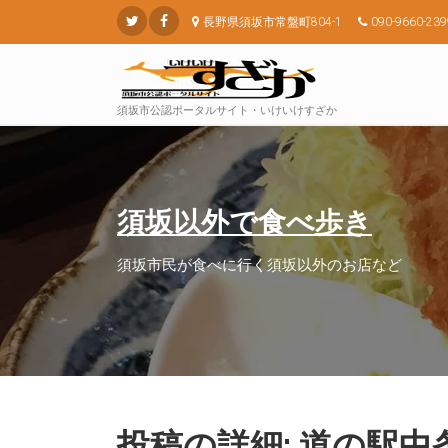
長野県須坂市常盤町804-1
090-9660-239
須坂市公認ポータルサイト・いけいけすざか
須坂以外で食べ歩き
須坂市民が食べに行く須坂以外のお店など
投稿の詳細: 道の駅