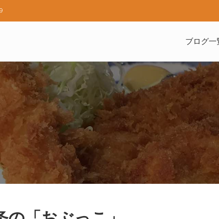
9
ブログ一
中条の「おぶっこ」