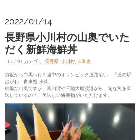
2022/01/14
長野県小川村の山奥でいた
だく新鮮海鮮丼
11:07:40, カテゴリ:
長野県
,
小川村
,
☆和食
須坂から白馬へ行く途中のオリンピック道路沿い、「道の駅
おがわ 食事処 味菜」
結構な山奥ですが、富山湾や三陸大船渡港から、旬な魚を直
送しているので、美味しい海産物がいただけます。