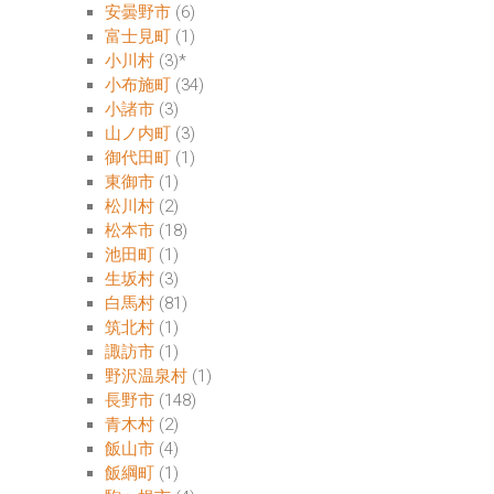
安曇野市
(6)
富士見町
(1)
小川村
(3)
*
小布施町
(34)
小諸市
(3)
山ノ内町
(3)
御代田町
(1)
東御市
(1)
松川村
(2)
松本市
(18)
池田町
(1)
生坂村
(3)
白馬村
(81)
筑北村
(1)
諏訪市
(1)
野沢温泉村
(1)
長野市
(148)
青木村
(2)
飯山市
(4)
飯綱町
(1)