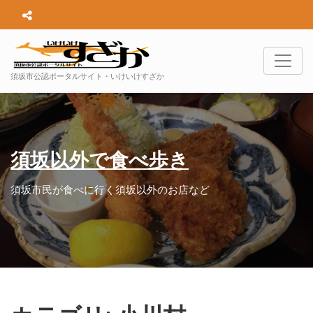
須坂市公認ポータルサイト・いけいけすざか
須坂以外で食べ歩き
須坂市民が食べに行く須坂以外のお店など