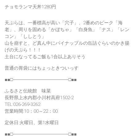
チョモランマ天丼1280円
天ぷらは、一番標高が高い「穴子」、2番めのピーク「海
老」、周りを固める「かぼちゃ」「白身魚」「ナス」「レン
コン」「ししとう」
山を崩すと、ど真ん中にパイナップルの缶詰ぐらいのかき揚
げの天ぷら！！！
土台になってるご飯も1合以上ありそう
普通の胃袋にはちょっときついっす
■■□――――――――――――□■■
ふるさと伝統館 味菜
長野県上水内郡小川村高府1502-2
TEL:026-269-3262
営業時間:10：00～22：00
定休日:火曜日、第1水曜日
■■□――――――――――――□■■