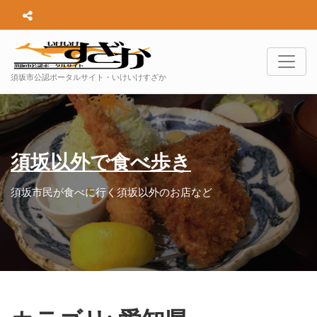
須坂市公認ポータルサイト・いけいけすざか
須坂以外で食べ歩き
須坂市民が食べに行く須坂以外のお店など