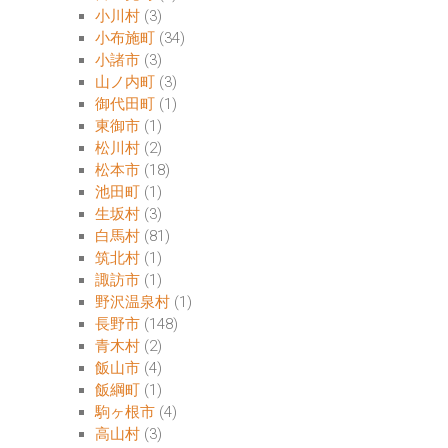
小川村
(3)
小布施町
(34)
小諸市
(3)
山ノ内町
(3)
御代田町
(1)
東御市
(1)
松川村
(2)
松本市
(18)
池田町
(1)
生坂村
(3)
白馬村
(81)
筑北村
(1)
諏訪市
(1)
野沢温泉村
(1)
長野市
(148)
青木村
(2)
飯山市
(4)
飯綱町
(1)
駒ヶ根市
(4)
高山村
(3)