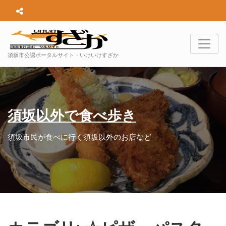
須坂市公認ポータルサイト・いけいけすざか
須坂以外で食べ歩き
須坂市民が食べに行く須坂以外のお店など