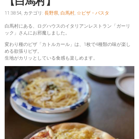
【白馬村】
11:38:54, カテゴリ:
長野県
,
白馬村
,
☆ピザ・パスタ
白馬村にある、ログハウスのイタリアンレストラン「ガーリ
ック」さんにお邪魔しました。
変わり種のピザ「カトルカール」は、1枚で4種類の味が楽し
める欲張りピザ。
生地がカリッとしている食感も楽しめます。