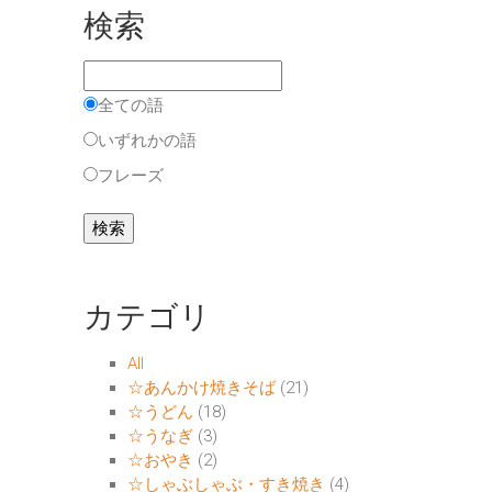
検索
全ての語
いずれかの語
フレーズ
カテゴリ
All
☆あんかけ焼きそば
(21)
☆うどん
(18)
☆うなぎ
(3)
☆おやき
(2)
☆しゃぶしゃぶ・すき焼き
(4)