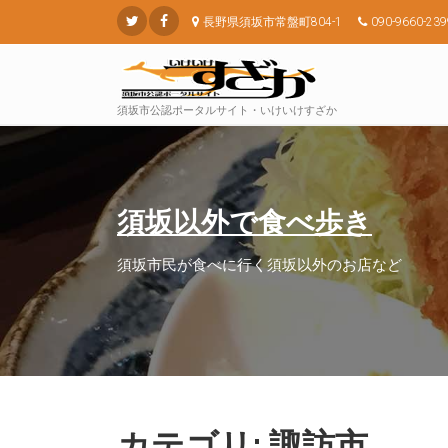
長野県須坂市常盤町804-1
090-9660-239
須坂市公認ポータルサイト・いけいけすざか
須坂以外で食べ歩き
須坂市民が食べに行く須坂以外のお店など
カテゴリ: 諏訪市