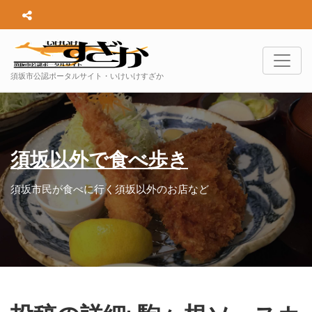
須坂市公認ポータルサイト・いけいけすざか
須坂以外で食べ歩き
須坂市民が食べに行く須坂以外のお店など