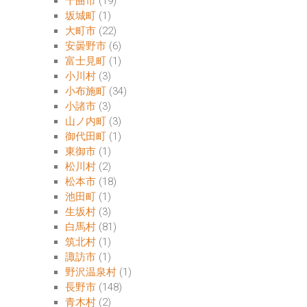
千曲市
(19)
坂城町
(1)
大町市
(22)
安曇野市
(6)
富士見町
(1)
小川村
(3)
小布施町
(34)
小諸市
(3)
山ノ内町
(3)
御代田町
(1)
東御市
(1)
松川村
(2)
松本市
(18)
池田町
(1)
生坂村
(3)
白馬村
(81)
筑北村
(1)
諏訪市
(1)
野沢温泉村
(1)
長野市
(148)
青木村
(2)