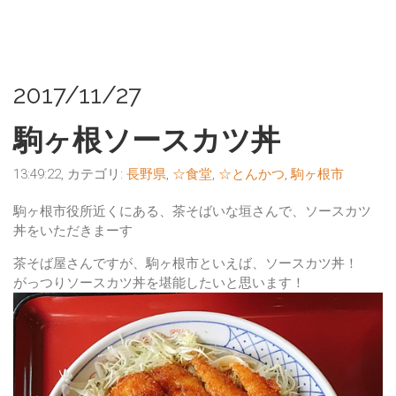
2017/11/27
駒ヶ根ソースカツ丼
13:49:22, カテゴリ:
長野県
,
☆食堂
,
☆とんかつ
,
駒ヶ根市
駒ヶ根市役所近くにある、
茶そばいな垣
さんで、ソースカツ
丼をいただきまーす
茶そば屋さんですが、駒ヶ根市といえば、
ソースカツ丼
！
がっつりソースカツ丼を堪能したいと思います！