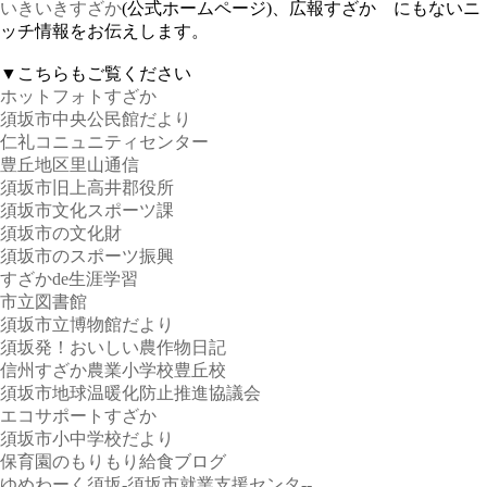
いきいきすざか
(公式ホームページ)、広報すざか にもないニ
ッチ情報をお伝えします。
▼こちらもご覧ください
ホットフォトすざか
須坂市中央公民館だより
仁礼コニュニティセンター
豊丘地区里山通信
須坂市旧上高井郡役所
須坂市文化スポーツ課
須坂市の文化財
須坂市のスポーツ振興
すざかde生涯学習
市立図書館
須坂市立博物館だより
須坂発！おいしい農作物日記
信州すざか農業小学校豊丘校
須坂市地球温暖化防止推進協議会
エコサポートすざか
須坂市小中学校だより
保育園のもりもり給食ブログ
ゆめわーく須坂-須坂市就業支援センタ--