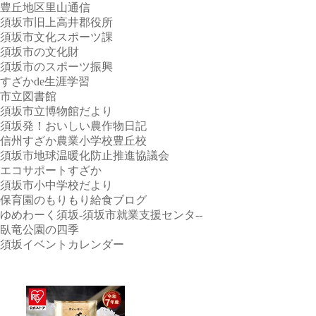
豊丘地区里山通信
須坂市旧上高井郡役所
須坂市文化スポーツ課
須坂市の文化財
須坂市のスポーツ振興
すざかde生涯学習
市立図書館
須坂市立博物館だより
須坂発！おいしい農作物日記
信州すざか農業小学校豊丘校
須坂市地球温暖化防止推進協議会
エコサポートすざか
須坂市小中学校だより
保育園のもりもり給食ブログ
ゆめわーく須坂-須坂市就業支援センタ--
臥竜公園の四季
須坂イベントカレンダー