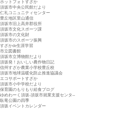
ホットフォトすざか
須坂市中央公民館だより
仁礼コニュニティセンター
豊丘地区里山通信
須坂市旧上高井郡役所
須坂市文化スポーツ課
須坂市の文化財
須坂市のスポーツ振興
すざかde生涯学習
市立図書館
須坂市立博物館だより
須坂発！おいしい農作物日記
信州すざか農業小学校豊丘校
須坂市地球温暖化防止推進協議会
エコサポートすざか
須坂市小中学校だより
保育園のもりもり給食ブログ
ゆめわーく須坂-須坂市就業支援センタ--
臥竜公園の四季
須坂イベントカレンダー