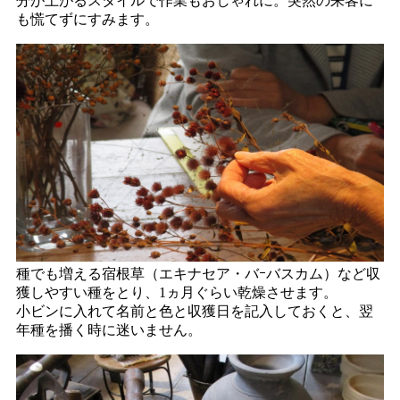
分が上がるスタイルで作業もおしゃれに。突然の来客に
も慌てずにすみます。
種でも増える宿根草（エキナセア・バｰバスカム）など収
獲しやすい種をとり、1ヵ月ぐらい乾燥させます。
小ビンに入れて名前と色と収獲日を記入しておくと、翌
年種を播く時に迷いません。