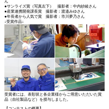
ん
●サンライズ賞（写真左下） 撮影者：中内紗綾さん
●産業連携開発課長賞 撮影者：渡邉みゆさん
●年長者から人気で賞 撮影者：市川夢乃さん
↓受賞作品↓
受賞者には、表彰状と各企業様からご用意いただいた賞
品（自社製品など）を授与しました。
【コンテストの概要】