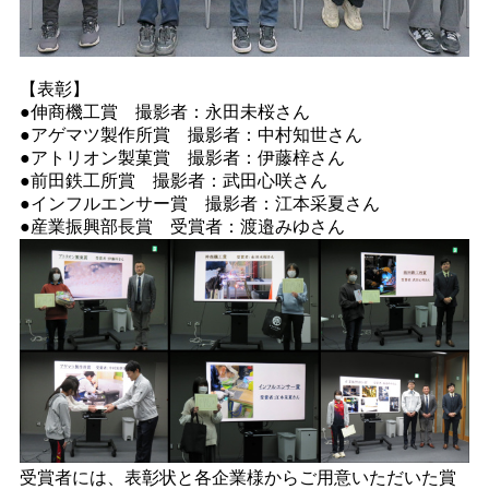
【表彰】
●伸商機工賞 撮影者：永田未桜さん
●アゲマツ製作所賞 撮影者：中村知世さん
●アトリオン製菓賞 撮影者：伊藤梓さん
●前田鉄工所賞 撮影者：武田心咲さん
●インフルエンサー賞 撮影者：江本采夏さん
●産業振興部長賞 受賞者：渡邉みゆさん
受賞者には、表彰状と各企業様からご用意いただいた賞