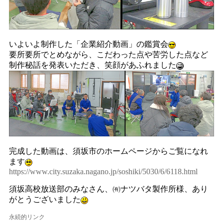
いよいよ制作した「企業紹介動画」の鑑賞会
要所要所でとめながら、こだわった点や苦労した点など
制作秘話を発表いただき、笑顔があふれました
完成した動画は、須坂市のホームページからご覧になれ
ます
https://www.city.suzaka.nagano.jp/soshiki/5030/6/6118.html
須坂高校放送部のみなさん、㈲ナツバタ製作所様、あり
がとうございました
永続的リンク