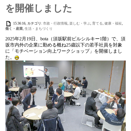
を開催しました
15:36:16, カテゴリ:
市政・行政情報
,
楽しむ・学ぶ
,
育てる
,
健康・福祉
,
働く・産業
,
生活・まちづくり
2025年2月19日、bota（須坂駅前ビルシルキー1階）で、須
坂市内外の企業に勤める概ね25歳以下の若手社員を対象
に「モチベーション向上ワークショップ」を開催しまし
た。