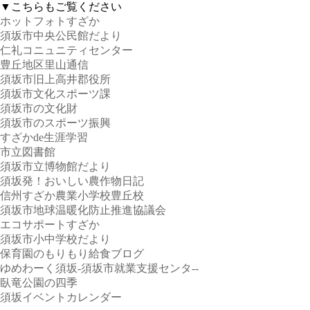
▼こちらもご覧ください
ホットフォトすざか
須坂市中央公民館だより
仁礼コニュニティセンター
豊丘地区里山通信
須坂市旧上高井郡役所
須坂市文化スポーツ課
須坂市の文化財
須坂市のスポーツ振興
すざかde生涯学習
市立図書館
須坂市立博物館だより
須坂発！おいしい農作物日記
信州すざか農業小学校豊丘校
須坂市地球温暖化防止推進協議会
エコサポートすざか
須坂市小中学校だより
保育園のもりもり給食ブログ
ゆめわーく須坂-須坂市就業支援センタ--
臥竜公園の四季
須坂イベントカレンダー