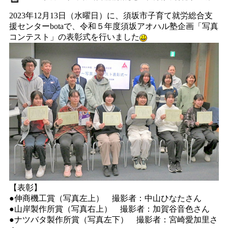
2023年12月13日（水曜日）に、須坂市子育て就労総合支
援センターbotaで、令和５年度須坂アオハル塾企画「写真
コンテスト」の表彰式を行いました
【表彰】
●伸商機工賞（写真左上） 撮影者：中山ひなたさん
●山岸製作所賞（写真右上） 撮影者：加賀谷音色さん
●ナツバタ製作所賞（写真左下） 撮影者：宮崎愛加里さ