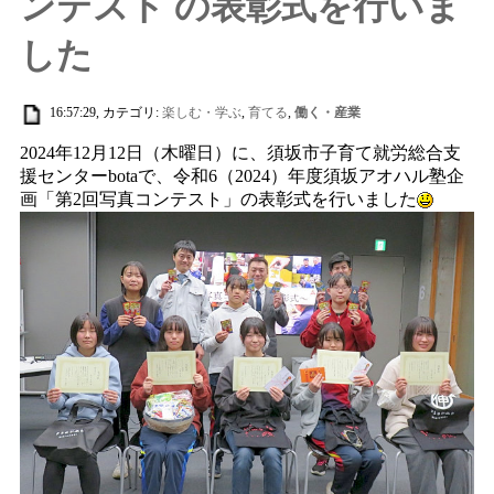
ンテスト の表彰式を行いま
した
16:57:29, カテゴリ:
楽しむ・学ぶ
,
育てる
,
働く・産業
2024年12月12日（木曜日）に、須坂市子育て就労総合支
援センターbotaで、令和6（2024）年度須坂アオハル塾企
画「第2回写真コンテスト」の表彰式を行いました