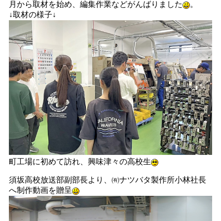
月から取材を始め、編集作業などがんばりました
。
↓取材の様子↓
町工場に初めて訪れ、興味津々の高校生
須坂高校放送部副部長より、㈲ナツバタ製作所小林社長
へ制作動画を贈呈