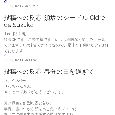
2012/04/12 @ 21:57
投稿への反応:
須坂のシードル Cidre
de Suzaka
Jun1 [訪問者]
須高OBです。ご苦労様です。いつも興味深く楽しみに拝見し
ています。GW帰省できそうなので、是非とも伺いたいとおも
ております。
2012/04/11 @ 00:46
投稿への反応:
春分の日を過ぎて
jpk [メンバー]
りっちゃんさん
メっセージありがとうございます。
薄い緑色と鮮烈な香と苦味。
早春に雪の中から顔を出したフキノトウは、
春と共に生命力を実感する植物ですよね。