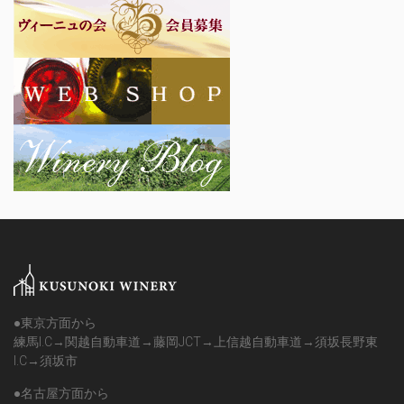
●東京方面から
練馬I.C→関越自動車道→藤岡JCT→上信越自動車道→須坂長野東
I.C→須坂市
●名古屋方面から