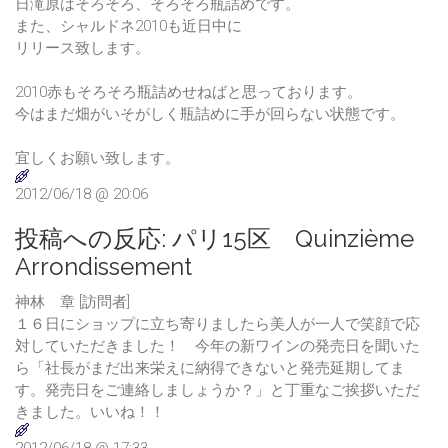
日滝原はそろそろ、そろそろ瓶詰めです。
また、シャルドネ2010も近日中に
リリース致します。
2010赤もそろそろ瓶詰めせねばと思っております。
今はまだ畑がいそがしく瓶詰めに手が回らない状態です。
宜しくお願い致します。
2012/06/18 @ 20:06
投稿への反応:
パリ15区 Quinzième
Arrondissement
神林 章 [訪問者]
１６日にショップに立ち寄りましたら美人が一人で笑顔で応
対していただきました！ 今年の新ワインの発売日を聞いた
ら「社長がまだ出来栄えに納得できないと発売延期してま
す。発売日をご連絡しましょうか？」と丁重なご挨拶いただ
きました。いいね！！