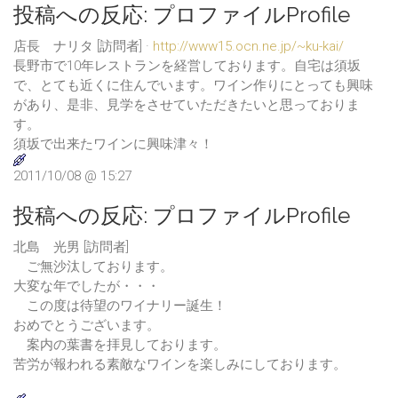
投稿への反応:
プロファイルProfile
店長 ナリタ [訪問者] ·
http://www15.ocn.ne.jp/~ku-kai/
長野市で10年レストランを経営しております。自宅は須坂
で、とても近くに住んでいます。ワイン作りにとっても興味
があり、是非、見学をさせていただきたいと思っておりま
す。
須坂で出来たワインに興味津々！
2011/10/08 @ 15:27
投稿への反応:
プロファイルProfile
北島 光男 [訪問者]
ご無沙汰しております。
大変な年でしたが・・・
この度は待望のワイナリー誕生！
おめでとうございます。
案内の葉書を拝見しております。
苦労が報われる素敵なワインを楽しみにしております。