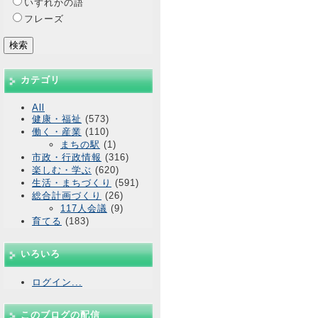
いずれかの語
フレーズ
カテゴリ
All
健康・福祉
(573)
働く・産業
(110)
まちの駅
(1)
市政・行政情報
(316)
楽しむ・学ぶ
(620)
生活・まちづくり
(591)
総合計画づくり
(26)
117人会議
(9)
育てる
(183)
いろいろ
ログイン...
このブログの配信