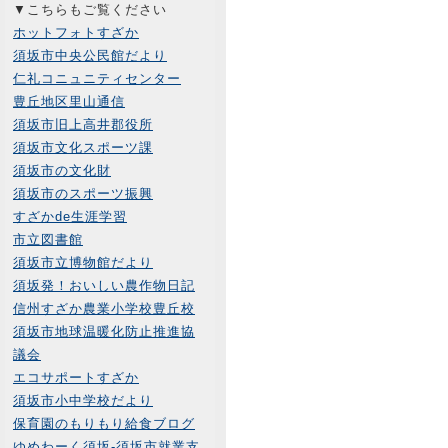
▼こちらもご覧ください
ホットフォトすざか
須坂市中央公民館だより
仁礼コニュニティセンター
豊丘地区里山通信
須坂市旧上高井郡役所
須坂市文化スポーツ課
須坂市の文化財
須坂市のスポーツ振興
すざかde生涯学習
市立図書館
須坂市立博物館だより
須坂発！おいしい農作物日記
信州すざか農業小学校豊丘校
須坂市地球温暖化防止推進協
議会
エコサポートすざか
須坂市小中学校だより
保育園のもりもり給食ブログ
ゆめわーく須坂-須坂市就業支