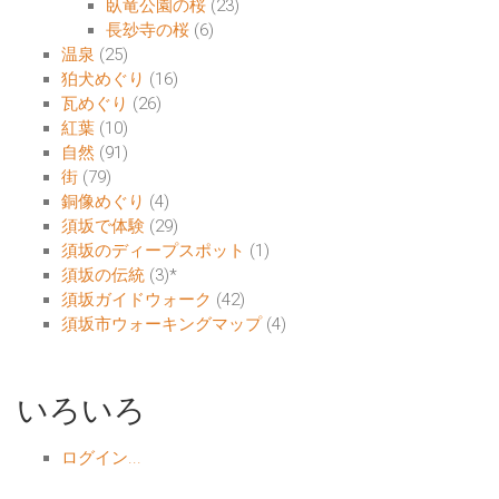
臥竜公園の桜
(23)
長玅寺の桜
(6)
温泉
(25)
狛犬めぐり
(16)
瓦めぐり
(26)
紅葉
(10)
自然
(91)
街
(79)
銅像めぐり
(4)
須坂で体験
(29)
須坂のディープスポット
(1)
須坂の伝統
(3)
*
須坂ガイドウォーク
(42)
須坂市ウォーキングマップ
(4)
いろいろ
ログイン...