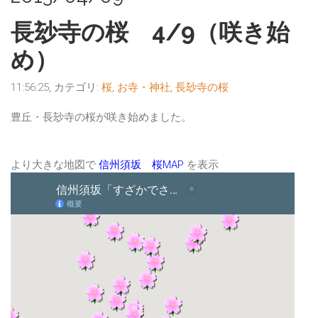
長玅寺の桜 4/9（咲き始
め）
11:56:25, カテゴリ:
桜
,
お寺・神社
,
長玅寺の桜
豊丘・長玅寺の桜が咲き始めました。
より大きな地図で
信州須坂 桜MAP
を表示