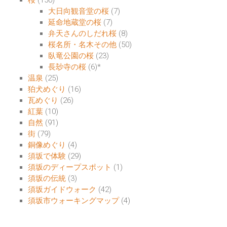
桜
(150)
大日向観音堂の桜
(7)
延命地蔵堂の桜
(7)
弁天さんのしだれ桜
(8)
桜名所・名木その他
(50)
臥竜公園の桜
(23)
長玅寺の桜
(6)
*
温泉
(25)
狛犬めぐり
(16)
瓦めぐり
(26)
紅葉
(10)
自然
(91)
街
(79)
銅像めぐり
(4)
須坂で体験
(29)
須坂のディープスポット
(1)
須坂の伝統
(3)
須坂ガイドウォーク
(42)
須坂市ウォーキングマップ
(4)