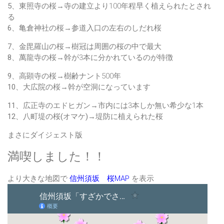
5、東照寺の桜→
寺の建立より100年程早く植えられたとされ
る
6、亀倉神社の桜→
参道入口の左右のしだれ桜
7、金毘羅山の桜→
樹冠は周囲の桜の中で最大
8、萬龍寺の桜→
幹が3本に分かれているのが特徴
9、高顕寺の桜→
樹齢ナント500年
10、大広院の桜→
幹が空洞になっています
11、広正寺のエドヒガン→
市内には3本しか無い希少な1本
12、八町堤の桜(オマケ)→
堤防に植えられた桜
まさにダイジェスト版
満喫しました！！
より大きな地図で
信州須坂 桜MAP
を表示