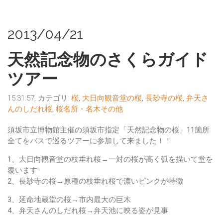
2013/04/21
天然記念物のさくらガイド
ツアー
15:31:57, カテゴリ:
桜
,
大日向観音堂の桜
,
長玅寺の桜
,
弁天さ
んのしだれ桜
,
桜名所・名木その他
須坂市立博物館主催の
須坂市指定「天然記念物の桜」11箇所
全てをバスで巡るツアー
に参加して来ました！！
1、大日向観音堂の枝垂れ桜
→一対の桜が高く弧を描いて堂を
覆います
2、長玅寺の桜→
原種の枝垂れ桜で濃いピンクが特徴
3、延命地蔵堂の桜→
市内最大の巨木
4、弁天さんのしだれ桜→
弁天池に映る姿が見事