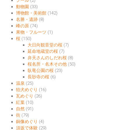
プール
(2)
動物園
(33)
博物館・美術館
(142)
名勝・遺跡
(8)
峰の原
(74)
果物・フルーツ
(1)
桜
(150)
大日向観音堂の桜
(7)
延命地蔵堂の桜
(7)
弁天さんのしだれ桜
(8)
桜名所・名木その他
(50)
臥竜公園の桜
(23)
長玅寺の桜
(6)
温泉
(25)
狛犬めぐり
(16)
瓦めぐり
(26)
紅葉
(10)
自然
(91)
街
(79)
銅像めぐり
(4)
須坂で体験
(29)