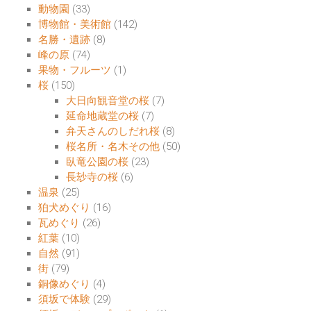
動物園
(33)
博物館・美術館
(142)
名勝・遺跡
(8)
峰の原
(74)
果物・フルーツ
(1)
桜
(150)
大日向観音堂の桜
(7)
延命地蔵堂の桜
(7)
弁天さんのしだれ桜
(8)
桜名所・名木その他
(50)
臥竜公園の桜
(23)
長玅寺の桜
(6)
温泉
(25)
狛犬めぐり
(16)
瓦めぐり
(26)
紅葉
(10)
自然
(91)
街
(79)
銅像めぐり
(4)
須坂で体験
(29)