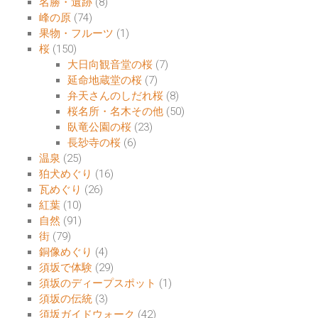
名勝・遺跡
(8)
峰の原
(74)
果物・フルーツ
(1)
桜
(150)
大日向観音堂の桜
(7)
延命地蔵堂の桜
(7)
弁天さんのしだれ桜
(8)
桜名所・名木その他
(50)
臥竜公園の桜
(23)
長玅寺の桜
(6)
温泉
(25)
狛犬めぐり
(16)
瓦めぐり
(26)
紅葉
(10)
自然
(91)
街
(79)
銅像めぐり
(4)
須坂で体験
(29)
須坂のディープスポット
(1)
須坂の伝統
(3)
須坂ガイドウォーク
(42)