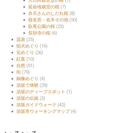
大日向観音堂の桜
(7)
延命地蔵堂の桜
(7)
弁天さんのしだれ桜
(8)
桜名所・名木その他
(50)
臥竜公園の桜
(23)
長玅寺の桜
(6)
温泉
(25)
狛犬めぐり
(16)
瓦めぐり
(26)
紅葉
(10)
自然
(91)
街
(79)
銅像めぐり
(4)
須坂で体験
(29)
須坂のディープスポット
(1)
須坂の伝統
(3)
須坂ガイドウォーク
(42)
須坂市ウォーキングマップ
(4)