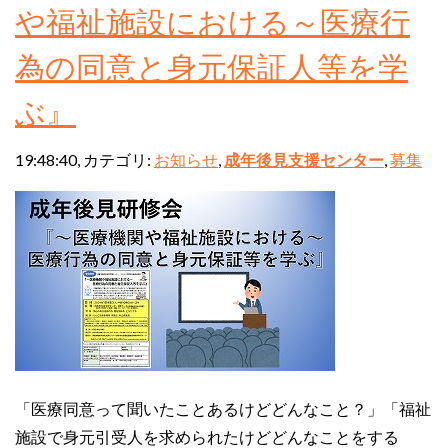
や福祉施設における～医療行
為の同意と身元保証人等を学
ぶ』
19:48:40, カテゴリ:
お知らせ
,
成年後見支援センター
,
募集
「医療同意って聞いたことあるけどどんなこと？」「福祉
施設で身元引受人を求められたけどどんなことをする