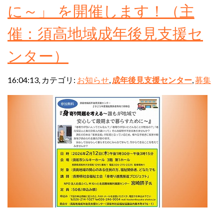
に～」 を開催します！（主
催：須高地域成年後見支援セ
ンター）
16:04:13, カテゴリ:
お知らせ
,
成年後見支援センター
,
募集