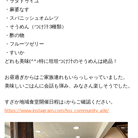
・ラタトゥイユ
・麻婆なす
・スパニッシュオムレツ
・そうめん（つけ汁3種類）
・酢の物
・フルーツゼリー
・すいか
どれも美味(^^♪特に坦坦つけ汁のそうめんは絶品！
お昼過ぎからはご家族連れもいらっしゃっていました。
美味しいごはんに会話も弾み、みなさん楽しそうでした。
すざか地域食堂開催日程は↓からご確認ください。
https://www.instagram.com/hss_community_aile/