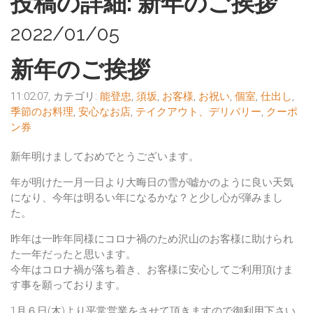
投稿の詳細: 新年のご挨拶
2022/01/05
新年のご挨拶
11:02:07, カテゴリ:
能登忠
,
須坂
,
お客様
,
お祝い
,
個室
,
仕出し
,
季節のお料理
,
安心なお店
,
テイクアウト、デリバリー
,
クーポ
ン券
新年明けましておめでとうございます。
年が明けた一月一日より大晦日の雪が嘘かのように良い天気
になり、今年は明るい年になるかな？と少し心が弾みまし
た。
昨年は一昨年同様にコロナ禍のため沢山のお客様に助けられ
た一年だったと思います。
今年はコロナ禍が落ち着き、お客様に安心してご利用頂けま
す事を願っております。
1月６日(木)より平常営業をさせて頂きますので御利用下さい