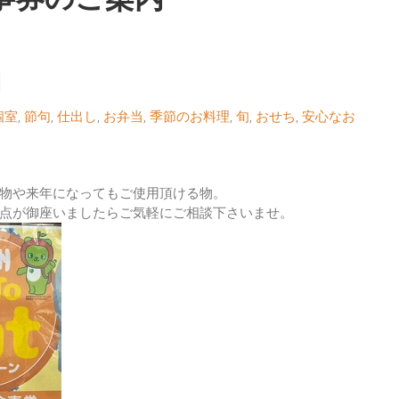
内
個室
,
節句
,
仕出し
,
お弁当
,
季節のお料理
,
旬
,
おせち
,
安心なお
物や来年になってもご使用頂ける物。
点が御座いましたらご気軽にご相談下さいませ。