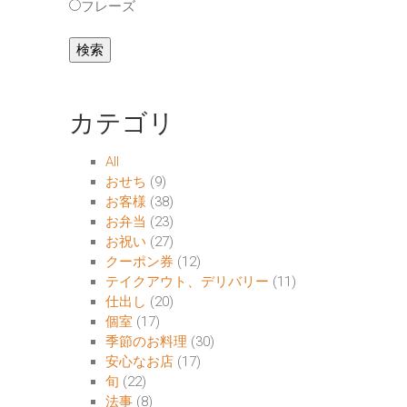
フレーズ
カテゴリ
All
おせち
(9)
お客様
(38)
お弁当
(23)
お祝い
(27)
クーポン券
(12)
テイクアウト、デリバリー
(11)
仕出し
(20)
個室
(17)
季節のお料理
(30)
安心なお店
(17)
旬
(22)
法事
(8)