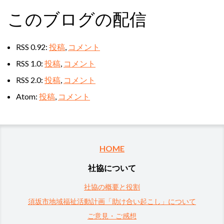
このブログの配信
RSS 0.92:
投稿
,
コメント
RSS 1.0:
投稿
,
コメント
RSS 2.0:
投稿
,
コメント
Atom:
投稿
,
コメント
HOME
社協について
社協の概要と役割
須坂市地域福祉活動計画「助け合い起こし」について
ご意見・ご感想