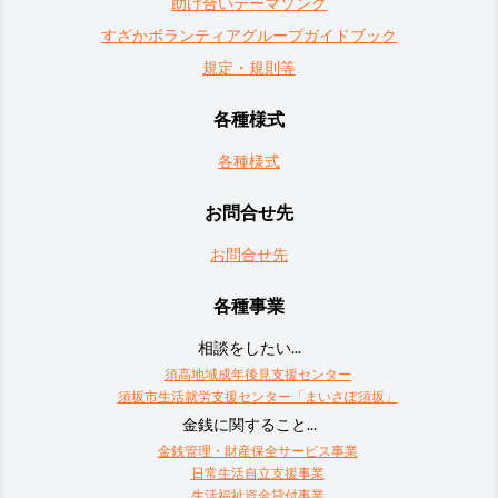
助け合いテーマソング
すざかボランティアグループガイドブック
規定・規則等
各種様式
各種様式
お問合せ先
お問合せ先
各種事業
相談をしたい...
須高地域成年後見支援センター
須坂市生活就労支援センター「まいさぽ須坂」
金銭に関すること...
金銭管理・財産保全サービス事業
日常生活自立支援事業
生活福祉資金貸付事業