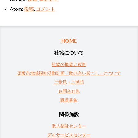
Atom:
投稿
,
コメント
HOME
社協について
社協の概要と役割
須坂市地域福祉活動計画「助け合い起こし」について
ご意見・ご感想
お問合せ先
職員募集
関係施設
老人福祉センター
デイサービスセンター