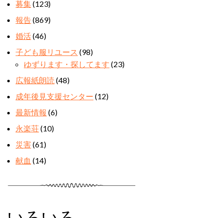
募集
(123)
報告
(869)
婚活
(46)
子ども服リユース
(98)
ゆずります・探してます
(23)
広報紙朗読
(48)
成年後見支援センター
(12)
最新情報
(6)
永楽荘
(10)
災害
(61)
献血
(14)
いろいろ