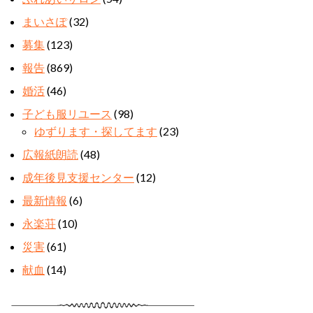
まいさぽ
(32)
募集
(123)
報告
(869)
婚活
(46)
子ども服リユース
(98)
ゆずります・探してます
(23)
広報紙朗読
(48)
成年後見支援センター
(12)
最新情報
(6)
永楽荘
(10)
災害
(61)
献血
(14)