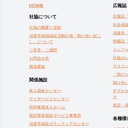
HOME
広報誌
社協について
広報誌
社会福
社協の概要と役割
須坂市
須坂市地域福祉活動計画「助け合い起こ
情報誌
し」について
インフ
ご意見・ご感想
社協カ
お問合せ先
マスコ
職員募集
「助け
関係施設
助け合
老人福祉センター
すざか
ク
デイサービスセンター
規定・
特別養護老人ホーム
指定障害福祉サービス事業所
各種様
須坂市福祉ボランティアセンター