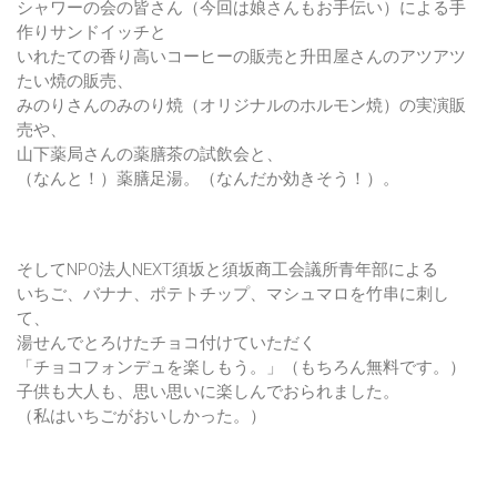
シャワーの会の皆さん（今回は娘さんもお手伝い）による手
作りサンドイッチと
いれたての香り高いコーヒーの販売と升田屋さんのアツアツ
たい焼の販売、
みのりさんのみのり焼（オリジナルのホルモン焼）の実演販
売や、
山下薬局さんの薬膳茶の試飲会と、
（なんと！）薬膳足湯。（なんだか効きそう！）。
そしてNPO法人NEXT須坂と須坂商工会議所青年部による
いちご、バナナ、ポテトチップ、マシュマロを竹串に刺し
て、
湯せんでとろけたチョコ付けていただく
「チョコフォンデュを楽しもう。」（もちろん無料です。）
子供も大人も、思い思いに楽しんでおられました。
（私はいちごがおいしかった。）